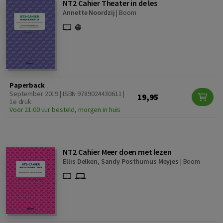
NT2 Cahier Theater in de les
Annette Noordzij
|
Boom
Paperback
September 2019 | ISBN 9789024430611 |
19,95
1e druk
Voor 21:00 uur besteld, morgen in huis
NT2 Cahier Meer doen met lezen
Ellis Delken
,
Sandy Posthumus Meyjes
|
Boom