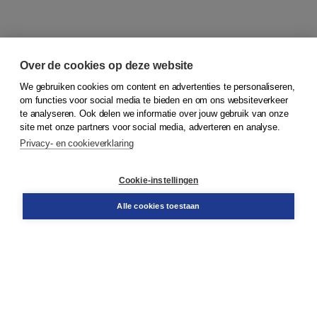
Over de cookies op deze website
We gebruiken cookies om content en advertenties te personaliseren,
om functies voor social media te bieden en om ons websiteverkeer
© 2026
Koninklijke Boom uitgevers
te analyseren. Ook delen we informatie over jouw gebruik van onze
site met onze partners voor social media, adverteren en analyse.
Privacy- en cookieverklaring
Klantenservice
Cookie-instellingen
Support
Bestellen
Alle cookies toestaan
​Retourneren
Docentenservice
Contact
Over Boom NT2
Over ons
Partners