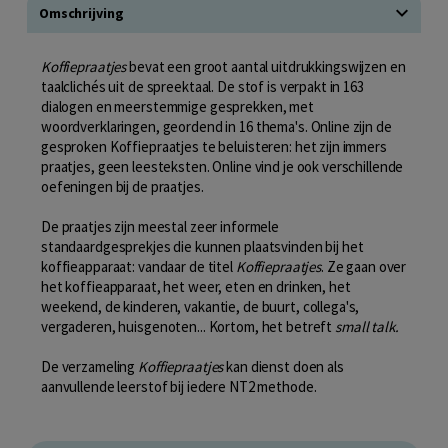
Omschrijving
Koffiepraatjes
bevat een groot aantal uitdrukkingswijzen en
taalclichés uit de spreektaal. De stof is verpakt in 163
dialogen en meerstemmige gesprekken, met
woordverklaringen, geordend in 16 thema's. Online zijn de
gesproken Koffiepraatjes te beluisteren: het zijn immers
praatjes, geen leesteksten. Online vind je ook verschillende
oefeningen bij de praatjes.
De praatjes zijn meestal zeer informele
standaardgesprekjes die kunnen plaatsvinden bij het
koffieapparaat: vandaar de titel
Koffiepraatjes
. Ze gaan over
het koffieapparaat, het weer, eten en drinken, het
weekend, de kinderen, vakantie, de buurt, collega's,
vergaderen, huisgenoten... Kortom, het betreft
small talk.
De verzameling
Koffiepraatjes
kan dienst doen als
aanvullende leerstof bij iedere NT2 methode.