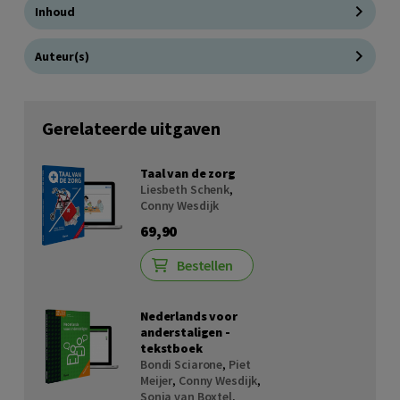
Inhoud
Auteur(s)
Gerelateerde uitgaven
Taal van de zorg
Liesbeth Schenk
,
Conny Wesdijk
69,90
Bestellen
Nederlands voor
anderstaligen -
tekstboek
Bondi Sciarone
,
Piet
Meijer
,
Conny Wesdijk
,
Sonja van Boxtel
,