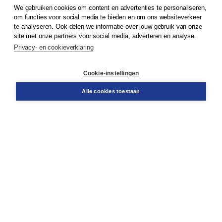
We gebruiken cookies om content en advertenties te personaliseren,
om functies voor social media te bieden en om ons websiteverkeer
© 2026
Koninklijke Boom uitgevers
te analyseren. Ook delen we informatie over jouw gebruik van onze
site met onze partners voor social media, adverteren en analyse.
Privacy- en cookieverklaring
Klantenservice
Cookie-instellingen
Support
Bestellen
Alle cookies toestaan
​Retourneren
Docentenservice
Contact
Over Boom NT2
Over ons
Partners
Advies op maat
Gratis verzending in NL vanaf € 20,-.