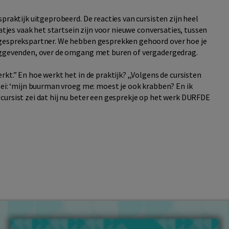
praktijk uitgeprobeerd. De reacties van cursisten zijn heel
aatjes vaak het startsein zijn voor nieuwe conversaties, tussen
 gesprekspartner. We hebben gesprekken gehoord over hoe je
inggevenden, over de omgang met buren of vergadergedrag.
kt.” En hoe werkt het in de praktijk? ,,Volgens de cursisten
zei: ‘mijn buurman vroeg me: moest je ook krabben? En ik
cursist zei dat hij nu beter een gesprekje op het werk DURFDE