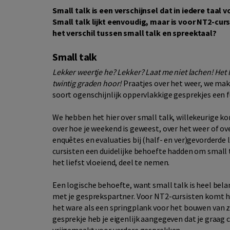
Small talk is een verschijnsel dat in iedere taal
Small talk lijkt eenvoudig, maar is voor NT2-curs
het verschil tussen small talk en spreektaal?
Small talk
Lekker weertje he? Lekker? Laat me niet lachen! Het li
twintig graden hoor!
Praatjes over het weer, we make
soort ogenschijnlijk oppervlakkige gesprekjes een 
We hebben het hier over small talk, willekeurige k
over hoe je weekend is geweest, over het weer of ov
enquêtes en evaluaties bij (half- en ver)gevorderd
cursisten een duidelijke behoefte hadden om small 
het liefst vloeiend, deel te nemen.
Een logische behoefte, want small talk is heel bela
met je gesprekspartner. Voor NT2-cursisten komt hie
het ware als een springplank voor het bouwen van 
gesprekje heb je eigenlijk aangegeven dat je graag c