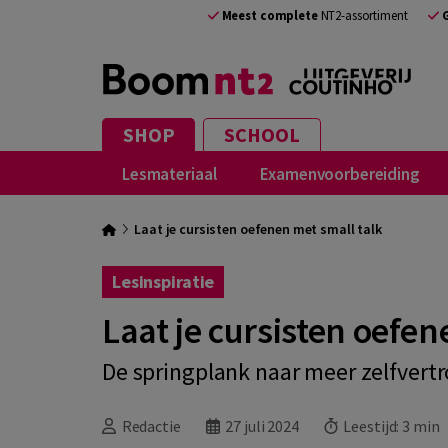
Meest complete
NT2-assortiment
SHOP
SCHOOL
Lesmateriaal
Examenvoorbereiding
Laat je cursisten oefenen met small talk
Lesinspiratie
Laat je cursisten oefen
De springplank naar meer zelfvert
Redactie
27 juli 2024
Leestijd:
3 min