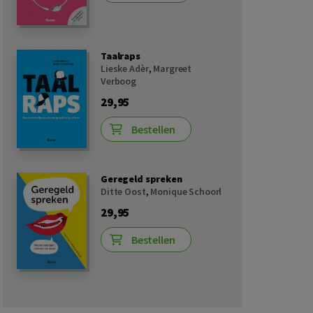
Taalraps
Lieske Adèr
,
Margreet
Verboog
29,95
Bestellen
Geregeld spreken
Ditte Oost
,
Monique Schoorl
29,95
Bestellen