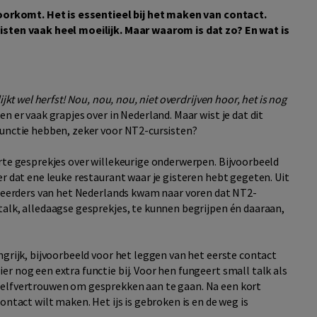
 voorkomt. Het is essentieel bij het maken van contact.
isten vaak heel moeilijk. Maar waarom is dat zo? En wat is
jkt wel herfst! Nou, nou, nou, niet overdrijven hoor, het is nog
n er vaak grapjes over in Nederland. Maar wist je dat dit
functie hebben, zeker voor NT2-cursisten?
orte gesprekjes over willekeurige onderwerpen. Bijvoorbeeld
er dat ene leuke restaurant waar je gisteren hebt gegeten. Uit
e leerders van het Nederlands kwam naar voren dat NT2-
talk, alledaagse gesprekjes, te kunnen begrijpen én daaraan,
ngrijk, bijvoorbeeld voor het leggen van het eerste contact
r nog een extra functie bij. Voor hen fungeert small talk als
zelfvertrouwen om gesprekken aan te gaan. Na een kort
ontact wilt maken. Het ijs is gebroken is en de weg is