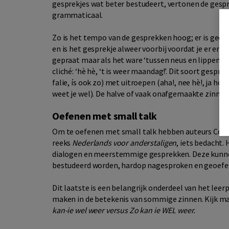
gesprekjes wat beter bestudeert, vertonen de gesp
grammaticaal.
Zo is het tempo van de gesprekken hoog; er is geen 
en is het gesprekje alweer voorbij voordat je er erg i
gepraat maar als het ware ‘tussen neus en lippen d
cliché: ‘hè hè, ‘t is weer maandag!’. Dit soort gesp
falie, ís ook zo) met uitroepen (aha!, nee hè!, ja hoor
weet je wel). De halve of vaak onafgemaakte zinnen
Oefenen met small talk
Om te oefenen met small talk hebben auteurs Conn
reeks
Nederlands voor anderstaligen
, iets bedacht.
dialogen en meerstemmige gesprekken. Deze kunnen
bestudeerd worden, hardop nagesproken en geoefend 
Dit laatste is een belangrijk onderdeel van het leer
maken in de betekenis van sommige zinnen. Kijk maa
kan-ie wel weer versus Zo kan ie WEL weer.