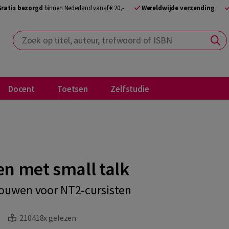
Gratis bezorgd
binnen Nederland vanaf € 20,-
Wereldwijde verzending
Zoek op titel, auteur, trefwoord of ISBN
Docent
Toetsen
Zelfstudie
en met small talk
rouwen voor NT2-cursisten
210418x gelezen