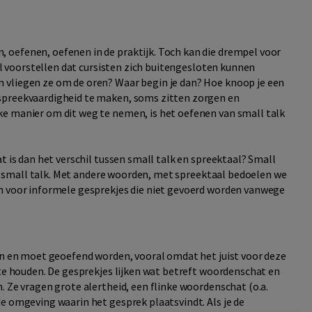
 oefenen, oefenen in de praktijk. Toch kan die drempel voor
wel voorstellen dat cursisten zich buitengesloten kunnen
 vliegen ze om de oren? Waar begin je dan? Hoe knoop je een
spreekvaardigheid te maken, soms zitten zorgen en
ke manier om dit weg te nemen, is het oefenen van small talk
t is dan het verschil tussen small talk en spreektaal? Small
 is small talk. Met andere woorden, met spreektaal bedoelen we
am voor informele gesprekjes die niet gevoerd worden vanwege
ten en moet geoefend worden, vooral omdat het juist voor deze
 te houden. De gesprekjes lijken wat betreft woordenschat en
. Ze vragen grote alertheid, een flinke woordenschat (o.a.
e omgeving waarin het gesprek plaatsvindt. Als je de