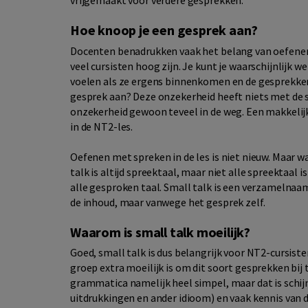
vrijgemaakt voor verdere gesprekken.
Hoe knoop je een gesprek aan?
Docenten benadrukken vaak het belang van oefenen,
veel cursisten hoog zijn. Je kunt je waarschijnlijk 
voelen als ze ergens binnenkomen en de gesprekken
gesprek aan? Deze onzekerheid heeft niets met de 
onzekerheid gewoon teveel in de weg. Een makkelij
in de NT2-les.
Oefenen met spreken in de les is niet nieuw. Maar wa
talk is altijd spreektaal, maar niet alle spreektaal
alle gesproken taal. Small talk is een verzamelna
de inhoud, maar vanwege het gesprek zelf.
Waarom is small talk moeilijk?
Goed, small talk is dus belangrijk voor NT2-cursis
groep extra moeilijk is om dit soort gesprekken bij
grammatica namelijk heel simpel, maar dat is schijn
uitdrukkingen en ander idioom) en vaak kennis van d