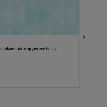
Lesinspiratie
Gratis lesm
Deutekom stuitte op grenzen in het...
Al weken hét 
Lees meer