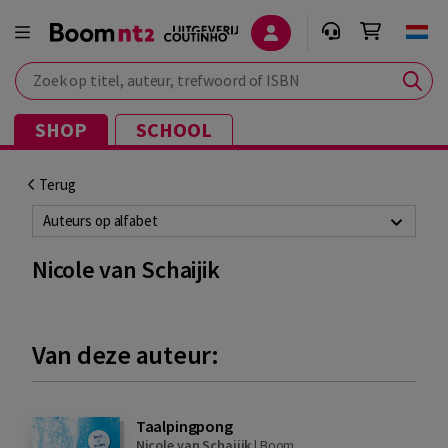
Zoek op titel, auteur, trefwoord of ISBN
SHOP
SCHOOL
Terug
Auteurs op alfabet
Nicole van Schaijik
Van deze auteur:
Taalpingpong
Nicole van Schaijik
|
Boom