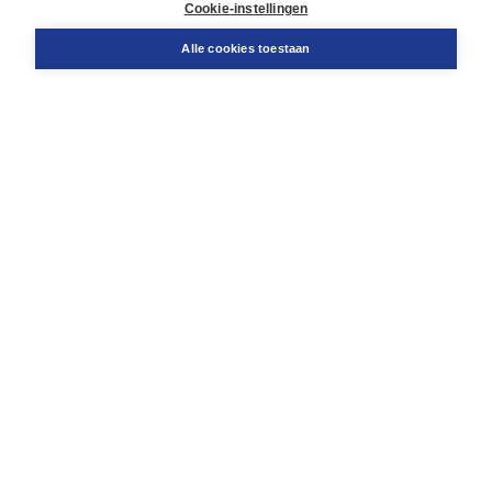
Cookie-instellingen
Support
Bestellen
Alle cookies toestaan
​Retourneren
Docentenservice
Contact
Over Boom NT2
Over ons
Partners
Advies op maat
Gratis verzending in NL vanaf € 20,-.
Veilig winkelen met Thuiswinkelwaarborg
Algemene voorwaarden
Algemene voorwaarden zakelijk
Cookieverklaring
Disclaimer