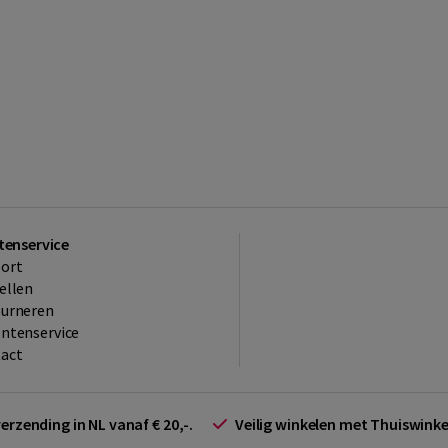
tenservice
ort
ellen
ourneren
ntenservice
act
verzending in NL vanaf € 20,-.
Veilig winkelen met Thuiswin