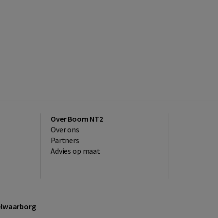
Over Boom NT2
Over ons
Partners
Advies op maat
kelwaarborg