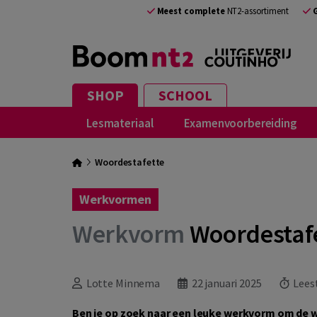
Meest complete
NT2-assortiment
SHOP
SCHOOL
Lesmateriaal
Examenvoorbereiding
Woordestafette
Werkvormen
Werkvorm
Woordestaf
Lotte Minnema
22 januari 2025
Leest
Ben je op zoek naar een leuke werkvorm om de w