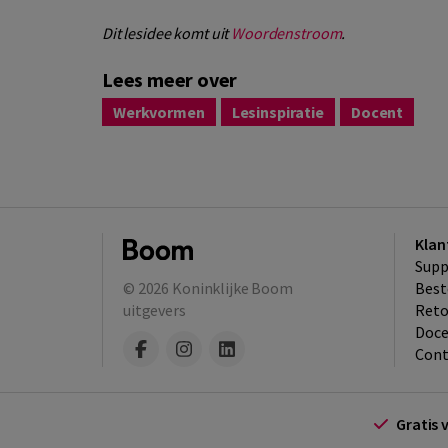
Dit lesidee komt uit
Woordenstroom
.
Lees meer over
Werkvormen
Lesinspiratie
Docent
Klan
Supp
© 2026
Koninklijke Boom
Best
uitgevers
​Ret
Doce
Cont
Gratis 