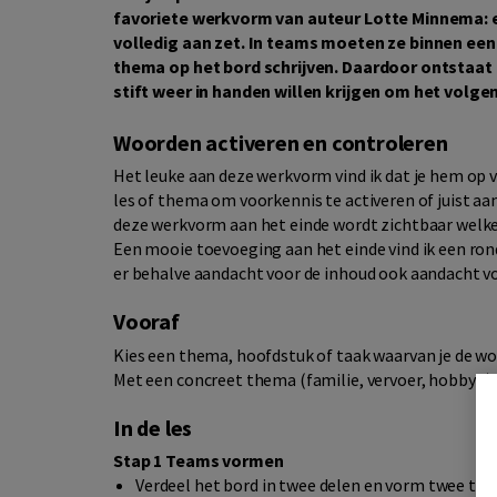
favoriete werkvorm van auteur Lotte Minnema: es
volledig aan zet. In teams moeten ze binnen een
thema op het bord schrijven. Daardoor ontstaat 
stift weer in handen willen krijgen om het volge
Woorden activeren en controleren
Het leuke aan deze werkvorm vind ik dat je hem op
les of thema om voorkennis te activeren of juist aa
deze werkvorm aan het einde wordt zichtbaar welke 
Een mooie toevoeging aan het einde vind ik een ron
er behalve aandacht voor de inhoud ook aandacht v
Vooraf
Kies een thema, hoofdstuk of taak waarvan je de w
Met een concreet thema (familie, vervoer, hobby’s) 
In de les
Stap 1 Teams vormen
Verdeel het bord in twee delen en vorm twee tea