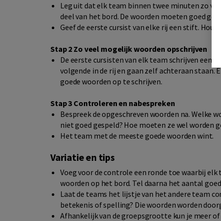
Leg uit dat elk team binnen twee minuten zo ve
deel van het bord. De woorden moeten goed gespe
Geef de eerste cursist van elke rij een stift. Houd ze
Stap 2 Zo veel mogelijk woorden opschrijven
De eerste cursisten van elk team schrijven een wo
volgende in de rij en gaan zelf achteraan staan
goede woorden op te schrijven.
Stap 3 Controleren en nabespreken
Bespreek de opgeschreven woorden na. Welke wo
niet goed gespeld? Hoe moeten ze wel worden g
Het team met de meeste goede woorden wint.
Variatie en tips
Voeg voor de controle een ronde toe waarbij elk 
woorden op het bord. Tel daarna het aantal goe
Laat de teams het lijstje van het andere team 
betekenis of spelling? Die woorden worden door
Afhankelijk van de groepsgrootte kun je meer of