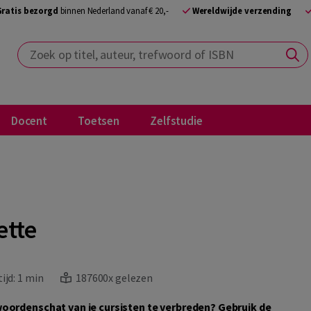
Gratis bezorgd
binnen Nederland vanaf € 20,-
Wereldwijde verzending
Zoek op titel, auteur, trefwoord of ISBN
Docent
Toetsen
Zelfstudie
ette
ijd:
1 min
187600x gelezen
oordenschat van je cursisten te verbreden? Gebruik de