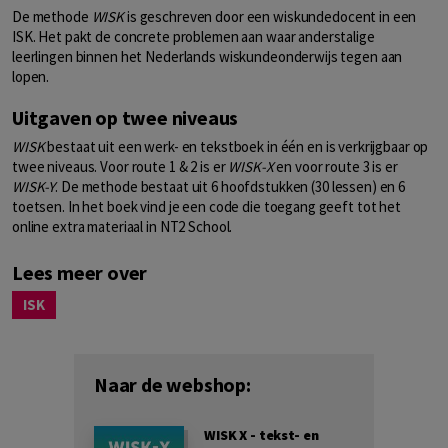
De methode
WISK
is geschreven door een wiskundedocent in een
ISK. Het pakt de concrete problemen aan waar anderstalige
leerlingen binnen het Nederlands wiskundeonderwijs tegen aan
lopen.
Uitgaven op twee niveaus
WISK
bestaat uit een werk- en tekstboek in één en is verkrijgbaar op
twee niveaus. Voor route 1 & 2 is er
WISK-X
en voor route 3 is er
WISK-Y
. De methode bestaat uit 6 hoofdstukken (30 lessen) en 6
toetsen. In het boek vind je een code die toegang geeft tot het
online extra materiaal in NT2 School.
Lees meer over
ISK
Naar de webshop:
WISK X - tekst- en