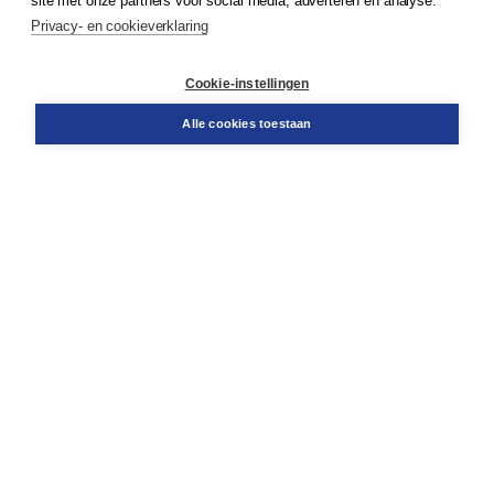
site met onze partners voor social media, adverteren en analyse.
Privacy- en cookieverklaring
Klantenservice
Cookie-instellingen
Support
Bestellen
Alle cookies toestaan
​Retourneren
Docentenservice
Contact
Over Boom NT2
Over ons
Partners
Advies op maat
Gratis verzending in NL vanaf € 20,-.
Veilig winkelen met Thuiswinkelwaarborg