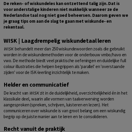
De reken- of wiskundeles kan ontzettend talig zijn. Dat is
voor anderstalige kinderen niet makkelijk wanneer ze de
Nederlandse taal nog niet goed beheersen. Daarom geven we
je graag tips om aan de slag te gaan met wiskunde- en
rekentaal.
WISK | Laagdrempelig wiskundetaal leren
WISK
behandelt meer dan 250 wiskundewoorden zoals die gebruikt
worden in de wiskundemethoden voor de onderbouw vmbo/havo en
vwo. De methode biedt veel praktische oefeningen en duidelijke full
colour illustraties die helpen begrippen als 'parallel' en 'overstaande
zijden' voor de ISK-leerling inzichtelijk te maken.
Helder en communicatief
De kracht van
WISK
zit in de duidelijkheid, overzichtelijkheid én in het
klassikale deel, waarin alle vormen van taalverwerving worden
aangesproken (spreken, schrijven, luisteren en lezen). Het
communiceren over wiskunde is van groot belang om een wiskundig
begrip op de juiste manier aan te leren en te consolideren.
Recht vanuit de praktijk