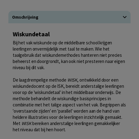
Omschrijving
Wiskundetaal
Bij het vak wiskunde op de middelbare school krijgen
leerlingen onvermijdelijk met taal te maken. Wie het
taalgebruik dat wiskundemethodes hanteren niet precies
beheerst en doorgrondt, kan ook niet presteren naar eigen
niveau bij dit vak.
De laagdrempelige methode
WISK
, ontwikkeld door een
wiskundedocent op de ISK, bereidt anderstalige leerlingen
voor op de 'wiskundetaal' in het middelbaar onderwijs. De
methode behandelt de wiskundige basisprincipes in
combinatie met het talige aspect van het vak. Begrippen als
'overstaande zijden' en 'parallel' worden aan de hand van
heldere illustraties voor de leerlingen inzichtelijk gemaakt.
Met
WISK
bereiken anderstalige leerlingen gemakkelijker
het niveau dat bij hen hoort.