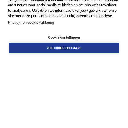
om functies voor social media te bieden en om ons websiteverkeer
© 2026
Koninklijke Boom uitgevers
te analyseren. Ook delen we informatie over jouw gebruik van onze
site met onze partners voor social media, adverteren en analyse.
Privacy- en cookieverklaring
Klantenservice
Cookie-instellingen
Support
Bestellen
Alle cookies toestaan
​Retourneren
Docentenservice
Contact
Over Boom NT2
Over ons
Partners
Advies op maat
Gratis verzending in NL vanaf € 20,-.
Veilig winkelen met Thuiswinkelwaarborg