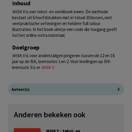
Inhoud
WISK X
is een tekst- en werkboek ineen. De methode
bestaat uit 6 hoofdstukken met in totaal 30 lessen, met
veel praktische oefeningen en heldere full colour
illustraties. In het boek vind je een code die toegang geeft
tot het online extra materiaal.
Doelgroep
WISK X
is voor anderstaligen jongeren tussen de 12 en 16
jaar op de ISK, leerroutes 1 en 2. Voor leerlingen op ISK-
leerroute 3 is er
WISK Y
.
Auteur(s)
Anderen bekeken ook
WISK Y - tekst- en