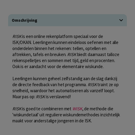
Omschrijving
RISK
is een online rekenplatform speciaal voor de
ISK/OKAN. Leerlingen kunnen eindeloos oefenen met alle
onderdelen binnen het rekenen: tellen, optellen en
aftrekken, tafels en breuken.
RISK
biedt daarnaast talloze
rekenspelletjes en sommen met tijd, geld en procenten.
Ook is er aandacht voor de elementaire wiskunde.
Leerlingen kunnen geheel zelfstandig aan de slag dankzij
de directe feedback van het programma.
RISK
traint ze op
snelheid, waardoor het automatiseren als vanzelf loopt.
Maar pas op:
RISK
is verslavend!
RISK
is goed te combineren met
WISK
, de methode die
'wiskundetaal' uit reguliere wiskundemethodes inzichtelijk
maakt voor anderstalige jongeren in de ISK.