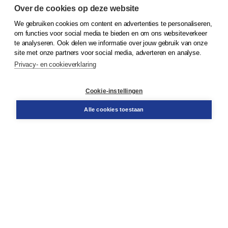
Over de cookies op deze website
We gebruiken cookies om content en advertenties te personaliseren,
om functies voor social media te bieden en om ons websiteverkeer
© 2026
Koninklijke Boom uitgevers
te analyseren. Ook delen we informatie over jouw gebruik van onze
site met onze partners voor social media, adverteren en analyse.
Privacy- en cookieverklaring
Klantenservice
Cookie-instellingen
Support
Bestellen
Alle cookies toestaan
​Retourneren
Docentenservice
Contact
Over Boom NT2
Over ons
Partners
Advies op maat