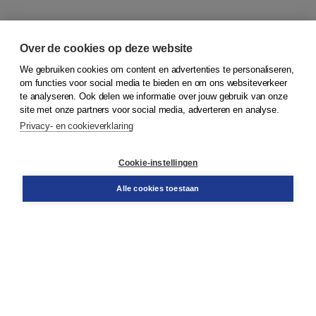
Over de cookies op deze website
We gebruiken cookies om content en advertenties te personaliseren,
om functies voor social media te bieden en om ons websiteverkeer
© 2026
Koninklijke Boom uitgevers
te analyseren. Ook delen we informatie over jouw gebruik van onze
site met onze partners voor social media, adverteren en analyse.
Privacy- en cookieverklaring
Klantenservice
Cookie-instellingen
Support
Bestellen
Alle cookies toestaan
​Retourneren
Docentenservice
Contact
Over Boom NT2
Over ons
Partners
Advies op maat