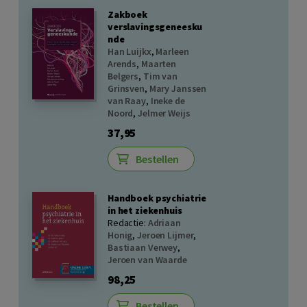
Zakboek
verslavingsgeneesku
nde
Han Luijkx
,
Marleen
Arends
,
Maarten
Belgers
,
Tim van
Grinsven
,
Mary Janssen
van Raay
,
Ineke de
Noord
,
Jelmer Weijs
37,95
Bestellen
Handboek psychiatrie
in het ziekenhuis
Redactie:
Adriaan
Honig
,
Jeroen Lijmer
,
Bastiaan Verwey
,
Jeroen van Waarde
98,25
Bestellen