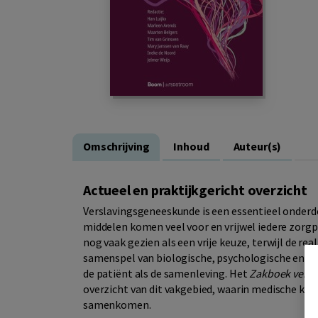
Omschrijving
Inhoud
Auteur(s)
Actueel en praktijkgericht overzicht
Verslavingsgeneeskunde is een essentieel onderde
middelen komen veel voor en vrijwel iedere zorg
nog vaak gezien als een vrije keuze, terwijl de rea
samenspel van biologische, psychologische en so
de patiënt als de samenleving. Het
Zakboek vers
overzicht van dit vakgebied, waarin medische ke
samenkomen.