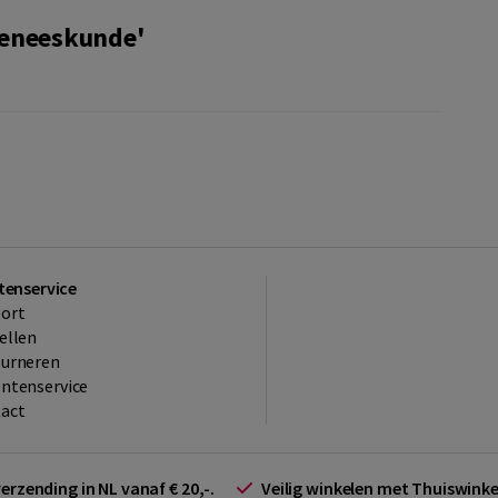
geneeskunde'
tenservice
ort
ellen
ourneren
ntenservice
act
verzending in NL vanaf € 20,-.
Veilig winkelen met Thuiswin