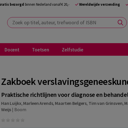
Gratis bezorgd
binnen Nederland vanaf € 20,-
Wereldwijde verzending
Zoek op titel, auteur, trefwoord of ISBN
Docent
Toetsen
Zelfstudie
Zakboek verslavingsgeneeskun
Praktische richtlijnen voor diagnose en behande
Han Luijkx
,
Marleen Arends
,
Maarten Belgers
,
Tim van Grinsven
,
M
Weijs
|
Boom