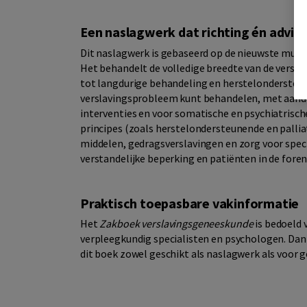
Een naslagwerk dat richting én advie
Dit naslagwerk is gebaseerd op de nieuwste multid
Het behandelt de volledige breedte van de verslav
tot langdurige behandeling en herstelondersteuni
verslavingsprobleem kunt behandelen, met aanda
interventies en voor somatische en psychiatrisch
principes (zoals herstelondersteunende en palliat
middelen, gedragsverslavingen en zorg voor spec
verstandelijke beperking en patiënten in de foren
Praktisch toepasbare vakinformatie
Het
Zakboek verslavingsgeneeskunde
is bedoeld 
verpleegkundig specialisten en psychologen. Dank
dit boek zowel geschikt als naslagwerk als voor ge