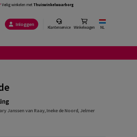
Veilig winkelen met
Thuiswinkelwaarborg
Inloggen
Klantenservice
Winkelwagen
NL
de
ling
ary Janssen van Raay
,
Ineke de Noord
,
Jelmer