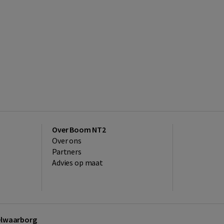
Over Boom NT2
Over ons
Partners
Advies op maat
kelwaarborg