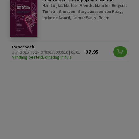
Han Luijkx
,
Marleen Arends
,
Maarten Belgers
,
Tim van Grinsven
,
Mary Janssen van Raay
,
Ineke de Noord
,
Jelmer Weijs
|
Boom
Paperback
37,95
Juni 2025 | ISBN 9789058983510 | 01.01
Vandaag besteld, dinsdag in huis