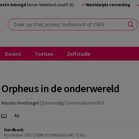
Gratis bezorgd
binnen Nederland vanaf € 20,-
Wereldwijde verzending
Zoek op titel, auteur, trefwoord of ISBN
Docent
Toetsen
Zelfstudie
Orpheus in de onderwereld
Marian Hoefnagel
|
Eenvoudig Communiceren B.V.
Hardback
November 2017 | ISBN 9789086963164
| 72 blz.