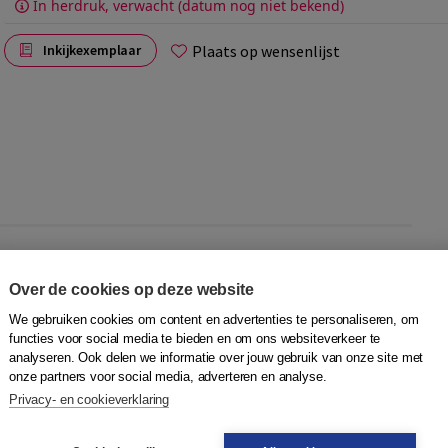
In herdruk, verwacht (datum nog niet bekend)
Plaats op wensenlijst
Inkijkexemplaar
 uit de oudheid.
Orpheus in de onderwereld
gaat over
, zelfs niet de dood. Ook in
Pyramus en Thisb
e spelen liefde
Over de cookies op deze website
an Ariadne
. Zal Ariadne wél lang en gelukkig leven met haar
We gebruiken cookies om content en advertenties te personaliseren, om
functies voor social media te bieden en om ons websiteverkeer te
analyseren. Ook delen we informatie over jouw gebruik van onze site met
onze partners voor social media, adverteren en analyse.
Privacy- en cookieverklaring