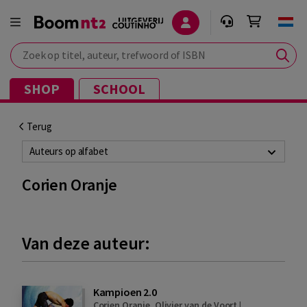
Zoek op titel, auteur, trefwoord of ISBN
SHOP
SCHOOL
Terug
Auteurs op alfabet
Corien Oranje
Van deze auteur:
Kampioen 2.0
Corien Oranje
,
Olivier van de Voort
|