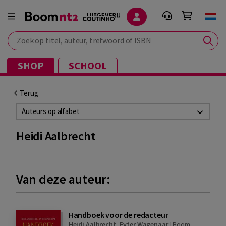
Zoek op titel, auteur, trefwoord of ISBN
SHOP
SCHOOL
Terug
Auteurs op alfabet
Heidi Aalbrecht
Van deze auteur:
Handboek voor de redacteur
Heidi Aalbrecht
,
Pyter Wagenaar
|
Boom