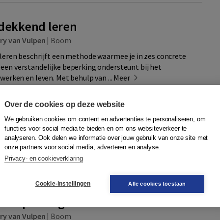
dekkend leren
ry van Vulpen
|
Boom
leren beschrijft een methode waarmee je in zes concrete
en verstandelijke beperking ondersteunt bij het
werken en leven. Met behulp van ...
Meer
Over de cookies op deze website
Quantity
89024402441
33,95
We gebruiken cookies om content en advertenties te personaliseren, om
−
+
In winkelwagen
functies voor social media te bieden en om ons websiteverkeer te
n
analyseren. Ook delen we informatie over jouw gebruik van onze site met
onze partners voor social media, adverteren en analyse.
t
Privacy- en cookieverklaring
Cookie-instellingen
egeleiden van mensen met een
Alle cookies toestaan
ke beperking
ry van Vulpen
|
Boom