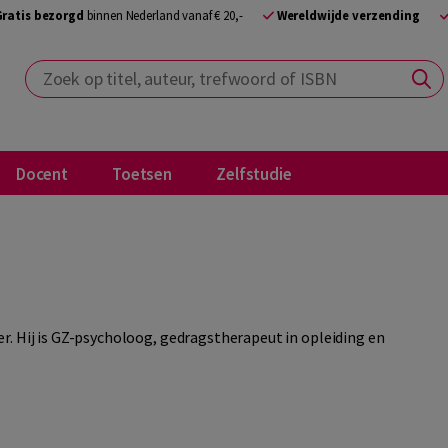
Gratis bezorgd
binnen Nederland vanaf € 20,-
Wereldwijde verzending
Zoek op titel, auteur, trefwoord of ISBN
Docent
Toetsen
Zelfstudie
r. Hij is GZ-psycholoog, gedragstherapeut in opleiding en