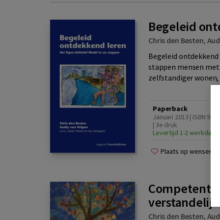
Begeleid ont
Chris den Besten
,
Aud
Begeleid ontdekkend 
stappen mensen met e
zelfstandiger wonen, 
Paperback
Januari 2013 | ISBN 97
| 3e druk
Levertijd 1-2 werkdage
Plaats op wensenlijs
Competent b
verstandelij
Chris den Besten
,
Aud