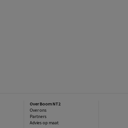
Over Boom NT2
Over ons
Partners
Advies op maat