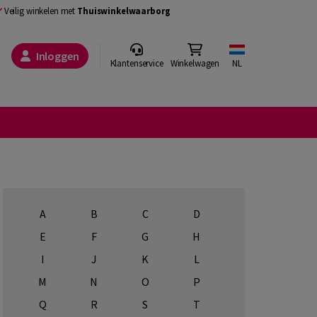
Veilig winkelen met
Thuiswinkelwaarborg
Inloggen
Klantenservice
Winkelwagen
NL
A
B
C
D
E
F
G
H
I
J
K
L
M
N
O
P
Q
R
S
T