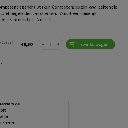
competentiegericht werken. Competenties zijn kwaliteiten die
ctief begeleiden van cliënten. Vanuit een duidelijk
n de auteurs tot...
Meer
Quantity
417353 |
40,50
−
+
In winkelwagen
n
t
tenservice
ort
ellen
ourneren