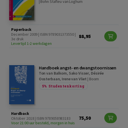
|
Bohn Stafleu van Loghum
Paperback
December 2009 | ISBN 9789031373550 |
88,95
3e druk
Levertijd 1-2 werkdagen
Handboek angst- en dwangstoornissen
Ton van Balkom
,
Sako Visser
,
Désirée
Oosterbaan
,
Irene van Vliet
|
Boom
5%
Studentenkorting
Hardback
75,50
Oktober 2018 | ISBN 9789058983183
Voor 21:00 uur besteld, morgen in huis