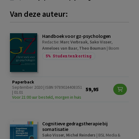
Van deze auteur:
Handboek voor gz-psychologen
Redactie:
Marc Verbraak
,
Sako Visser
,
Anneloes van Baar
,
Theo Bouman
|
Boom
5%
Studentenkorting
Paperback
September 2020 | ISBN 9789024408351
59,95
| 01.01
Voor 21:00 uur besteld, morgen in huis
Cognitieve gedragstherapie bij
somatisatie
Sako Visser
,
Michel Reinders
|
BSL Media &