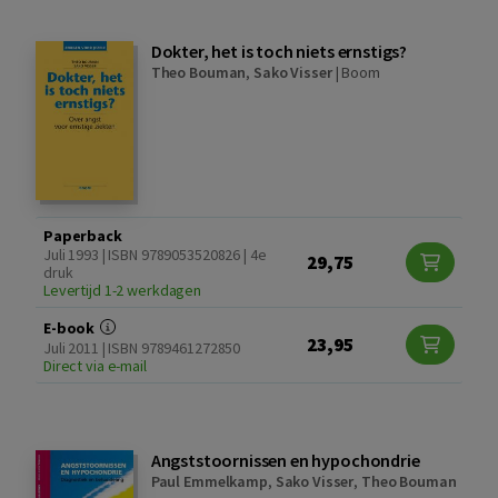
Dokter, het is toch niets ernstigs?
Theo Bouman
,
Sako Visser
|
Boom
Paperback
Juli 1993 | ISBN 9789053520826 | 4e
29,75
druk
Levertijd 1-2 werkdagen
E-book
23,95
Juli 2011 | ISBN 9789461272850
Direct via e-mail
Angststoornissen en hypochondrie
Paul Emmelkamp
,
Sako Visser
,
Theo Bouman