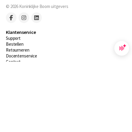
© 2026
Koninklijke Boom uitgevers
Klantenservice
Support
Bestellen
​Retourneren
Docentenservice
Contact
Over Boom NT2
Over ons
Partners
Advies op maat
Gratis verzending in NL vanaf € 20,-.
Veilig winkelen met Thuiswinkelwaarborg