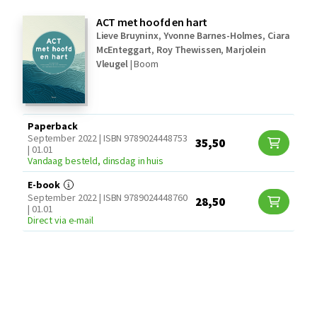
ACT met hoofd en hart
Lieve Bruyninx
,
Yvonne Barnes-Holmes
,
Ciara
McEnteggart
,
Roy Thewissen
,
Marjolein
Vleugel
|
Boom
Paperback
September 2022 | ISBN 9789024448753
35,50
| 01.01
Vandaag besteld, dinsdag in huis
E-book
September 2022 | ISBN 9789024448760
28,50
| 01.01
Direct via e-mail