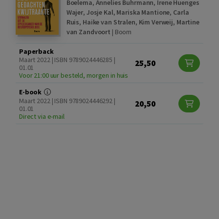
Boelema
,
Annelies Buhrmann
,
Irene Huenges
Wajer
,
Josje Kal
,
Mariska Mantione
,
Carla
Ruis
,
Haike van Stralen
,
Kim Verweij
,
Martine
van Zandvoort
|
Boom
Paperback
Maart 2022 | ISBN 9789024446285 |
25,50
01.01
Voor 21:00 uur besteld, morgen in huis
E-book
Maart 2022 | ISBN 9789024446292 |
20,50
01.01
Direct via e-mail