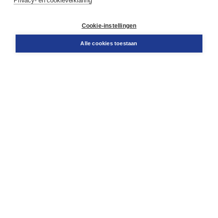
Privacy- en cookieverklaring
Klantenservice
Cookie-instellingen
Support
Bestellen
Alle cookies toestaan
​Retourneren
Docentenservice
Contact
Over Boom NT2
Over ons
Partners
Advies op maat
Gratis verzending in NL vanaf € 20,-.
Veilig winkelen met Thuiswinkelwaarborg
Algemene voorwaarden