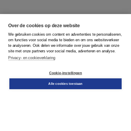
Over de cookies op deze website
We gebruiken cookies om content en advertenties te personaliseren,
om functies voor social media te bieden en om ons websiteverkeer
© 2026
Koninklijke Boom uitgevers
te analyseren. Ook delen we informatie over jouw gebruik van onze
site met onze partners voor social media, adverteren en analyse.
Privacy- en cookieverklaring
Klantenservice
Cookie-instellingen
Support
Bestellen
Alle cookies toestaan
​Retourneren
Docentenservice
Contact
Over Boom NT2
Over ons
Partners