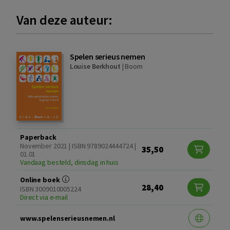
Van deze auteur:
Spelen serieus nemen
Louise Berkhout
|
Boom
Paperback
November 2021 | ISBN 9789024444724 |
35,50
01.01
Vandaag besteld, dinsdag in huis
Online boek
28,40
ISBN 3009010005224
Direct via e-mail
www.spelenserieusnemen.nl