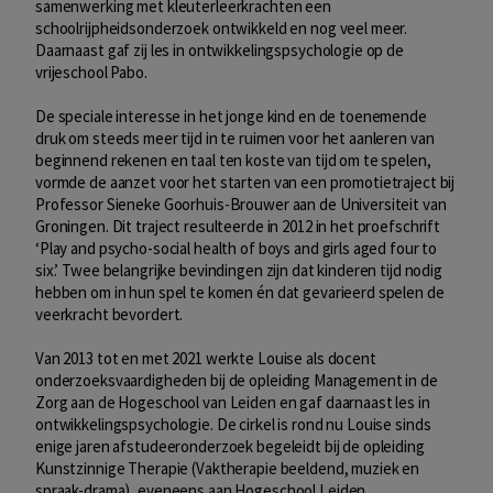
samenwerking met kleuterleerkrachten een
schoolrijpheidsonderzoek ontwikkeld en nog veel meer.
Daarnaast gaf zij les in ontwikkelingspsychologie op de
vrijeschool Pabo.
De speciale interesse in het jonge kind en de toenemende
druk om steeds meer tijd in te ruimen voor het aanleren van
beginnend rekenen en taal ten koste van tijd om te spelen,
vormde de aanzet voor het starten van een promotietraject bij
Professor Sieneke Goorhuis-Brouwer aan de Universiteit van
Groningen. Dit traject resulteerde in 2012 in het proefschrift
‘Play and psycho-social health of boys and girls aged four to
six.’ Twee belangrijke bevindingen zijn dat kinderen tijd nodig
hebben om in hun spel te komen én dat gevarieerd spelen de
veerkracht bevordert.
Van 2013 tot en met 2021 werkte Louise als docent
onderzoeksvaardigheden bij de opleiding Management in de
Zorg aan de Hogeschool van Leiden en gaf daarnaast les in
ontwikkelingspsychologie. De cirkel is rond nu Louise sinds
enige jaren afstudeeronderzoek begeleidt bij de opleiding
Kunstzinnige Therapie (Vaktherapie beeldend, muziek en
spraak-drama), eveneens aan Hogeschool Leiden.