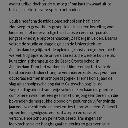
avontuurlijke dochter de ruimte gaf om kattenkwaad uit te
halen, is de liefde voor spelen behouden.
Louise heeft na de middelbare school een half jaar in
Noorwegen gewerkt als groepsleidster in een instelling voor
kinderen met meervoudige handicaps en een half jaar als
jongste knechtje bij pottenbakkerij Zaalberg in Leiden. Daarna
volgde de studie andragologie aan de Universiteit van
Amsterdam tegelijk met de opleiding kunstzinnige therapie De
wervel. Nog tijdens de universitaire studie werkte Louise als
kunstzinnig therapeut op de Geert Groote school in
Amsterdam. Door het werken met kinderen lag het voor de
hand om van studierichting te veranderen en koos zij voor een
doctoraal examen in orthopedagogiek. Hierna kon zij aan de
slag als schoolpsycholoog (later Gz-psycholoog) bij de
Begeleidingsdienst voor vrije scholen. Een baan die goed te
combineren was met een gezin met drie jonge kinderen. En die
bovendien de mogelijkheid bood om gedurende vijfentwintig
jaar veel verschillende competenties te ontwikkelen. Zo heeft
zij een leerlingvolgsysteem ontworpen en op veel
verschillende scholen geïntroduceerd. Trainingen aan
leerkrachten over hoogbegaafde leerlingen gegeven en in