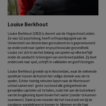
Louise Berkhout
Louise Berkhout (1952) is docent aan de Hogeschool Leiden.
Ze was GZ-psycholoog, heeft orthopedagogiek aan de
Universiteit van Amsterdam gestudeerd en is gepromoveerd
op onderzoek naar spelen en psychosociale gezondheid.
Louise zet zich in om het belang van spelen op elke leeftijd
onder de aandacht te brengen van een breed publiek. Zij doet
onderzoek naar spel, schrijft in vakbladen en geeft lezingen.
Louise Berkhout groeide op in Amsterdam, waar de omheinde
speeltuin tussen de huizen het veilige domein was om te
spelen. Echter twintig minuten lopen naar de Montessori
school samen met grote zus bood alle gelegenheid om
gevaarlijke capriolen uit te halen, zoals het aan de buitenkant
van de brugleuning lopen boven het water (zonder te kunnen
zwemmen). Dankzij een moeder die het toestond om bij de
zondagse wandelingen in bomen te klimmen en die haar