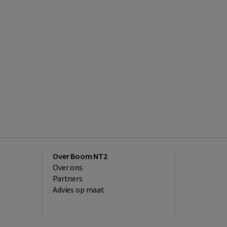
Over Boom NT2
Over ons
Partners
Advies op maat