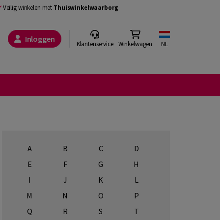
Veilig winkelen met
Thuiswinkelwaarborg
Inloggen
Klantenservice
Winkelwagen
NL
A
B
C
D
E
F
G
H
I
J
K
L
M
N
O
P
Q
R
S
T