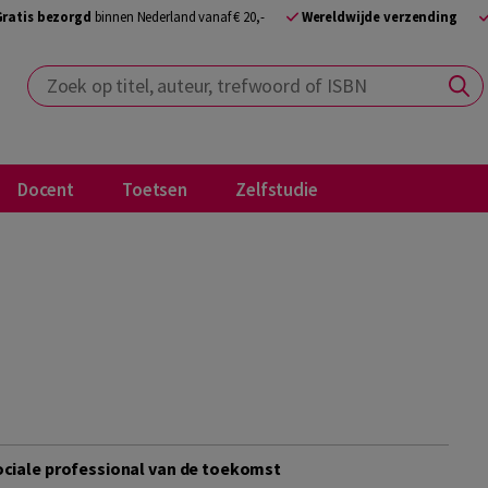
Gratis bezorgd
binnen Nederland vanaf € 20,-
Wereldwijde verzending
Zoek op titel, auteur, trefwoord of ISBN
Docent
Toetsen
Zelfstudie
sociale professional van de toekomst