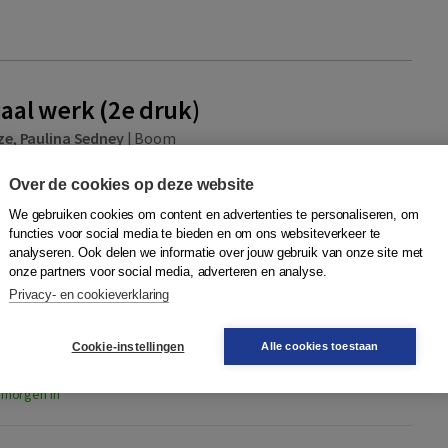
iaal werk (2e druk)
ze
,
Paulina Sedney
|
Boom
ds vaker verwacht dat zij actief participeren in de
Over de cookies op deze website
e regie in eigen hand nemen en minder snel aankloppen bij de
euning. De Wet maats...
Meer
We gebruiken cookies om content en advertenties te personaliseren, om
functies voor social media te bieden en om ons websiteverkeer te
analyseren. Ook delen we informatie over jouw gebruik van onze site met
ng
onze partners voor social media, adverteren en analyse.
Privacy- en cookieverklaring
boek +
 (2 jaar
tudent)
Cookie-instellingen
Alle cookies toestaan
Quantity
43,95
−
+
In winkelwagen
4437115 |
 morgen in