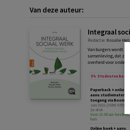
Van deze auteur:
Integraal soc
Redactie:
Rosalie Met
Van burgers wordt stee
samenleving, dat ze d
overheid voor onderst
5%
Studentenkorti
Paperback + online 
aanv. studiemateriaal
toegang via Boom S
Juni 2021 | ISBN 978902
2e druk
Voor 21:00 uur besteld,
huis
Online boek + aanv.