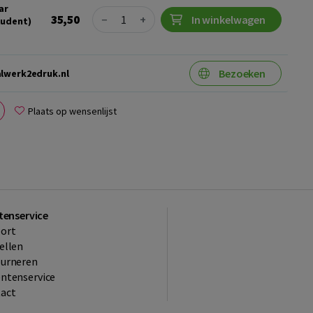
ar
Quantity
35,50
−
+
In winkelwagen
tudent)
Bezoeken
lwerk2edruk.nl
Plaats op wensenlijst
tenservice
ort
ellen
ourneren
ntenservice
act