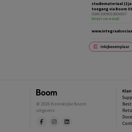
studiemateriaal (2 ja
toegang via Boom S
ISBN 3009010004937
Direct via e-mail
www.integraalsociaa
Inkijkexemplaar
Klan
Supp
© 2026
Koninklijke Boom
Best
uitgevers
​Ret
Doce
Cont