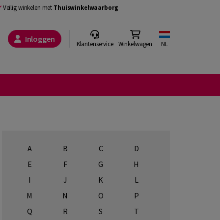
Veilig winkelen met
Thuiswinkelwaarborg
Inloggen
Klantenservice
Winkelwagen
NL
A
B
C
D
E
F
G
H
I
J
K
L
M
N
O
P
Q
R
S
T