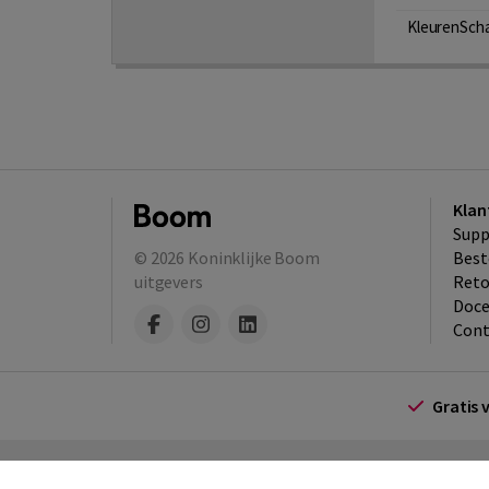
KleurenSchat
Klan
Supp
© 2026
Koninklijke Boom
Best
uitgevers
​Ret
Doce
Cont
Gratis 
Algemene voorwaarden
Algemene voorwa