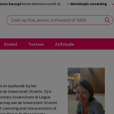
Gratis bezorgd
binnen Nederland vanaf € 20,-
Wereldwijde verzending
Zoek op titel, auteur, trefwoord of ISBN
Docent
Toetsen
Zelfstudie
l en taalkunde bij het
e Universiteit Utrecht. Zij is
tituto Universitario di Lingue
chap aan de Universiteit Utrecht.
t Licensing and Interpretation of
opleiding in de theoretische