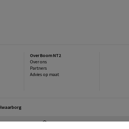
Over Boom NT2
Over ons
Partners
Advies op maat
kelwaarborg