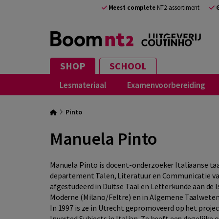
Meest complete
NT2-assortiment
SHOP
SCHOOL
Lesmateriaal
Examenvoorbereiding
Pinto
Manuela Pinto
Manuela Pinto is docent-onderzoeker Italiaanse taa
departement Talen, Literatuur en Communicatie van d
afgestudeerd in Duitse Taal en Letterkunde aan de Is
Moderne (Milano/Feltre) en in Algemene Taalwetens
In 1997 is ze in Utrecht gepromoveerd op het projec
Inverted Subjects in Italian. Ze heeft een degelijke 