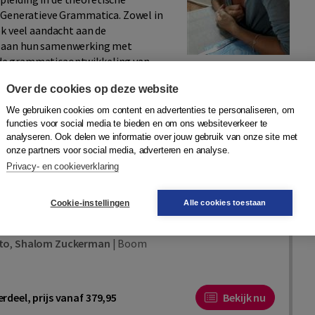
e Generatieve Grammatica. Zowel in
ok veel aandacht aan de
n aan hun samenwerking met
in de grammaticaontwikkeling van
weedetaalleerders en in hoe
Over de cookies op deze website
n.
We gebruiken cookies om content en advertenties te personaliseren, om
functies voor social media te bieden en om ons websiteverkeer te
analyseren. Ook delen we informatie over jouw gebruik van onze site met
onze partners voor social media, adverteren en analyse.
Privacy- en cookieverklaring
nSchat
Cookie-instellingen
Alle cookies toestaan
ie-instrument voor kleuters
to
,
Shalom Zuckerman
|
Boom
rdeel, prijs vanaf 379,95
Bekijk nu