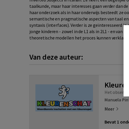
taalkunde, maar haar interesses gaan verder dan d
haar onderzoek als in haar onderwijs besteedt ze o
semantische en pragmatische aspecten van taal e
syntaxis (interfaces). Verder is ze geïnteresseerd 
jonge kinderen - zowel in de L1 als in 2L1 - en van t
theoretische modellen het proces kunnen verklare
Van deze auteur:
Kleure
Het observat
Manuela Pin
Meer
Bevat 1 onde