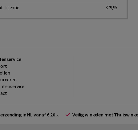
 | licentie
379,95
tenservice
ort
ellen
ourneren
ntenservice
act
verzending in NL vanaf € 20,-.
Veilig winkelen met Thuiswin
arden zakelijk
Cookieverklaring
Disclaimer
Privacy policy