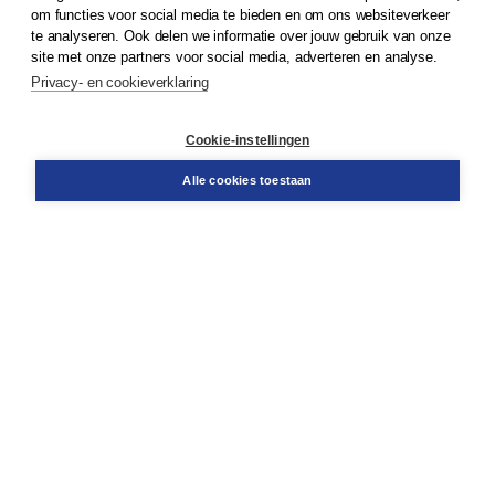
om functies voor social media te bieden en om ons websiteverkeer
© 2026
Koninklijke Boom uitgevers
te analyseren. Ook delen we informatie over jouw gebruik van onze
site met onze partners voor social media, adverteren en analyse.
Privacy- en cookieverklaring
Klantenservice
Cookie-instellingen
Support
Bestellen
Alle cookies toestaan
​Retourneren
Docentenservice
Contact
Over Boom NT2
Over ons
Partners
Advies op maat
Gratis verzending in NL vanaf € 20,-.
Veilig winkelen met Thuiswinkelwaarborg