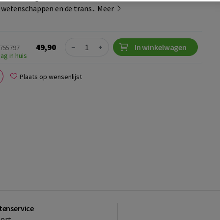
e wetenschappen en de trans...
Meer
Quantity
49,90
−
+
In winkelwagen
8755797
ag in huis
Plaats op wensenlijst
tenservice
ort