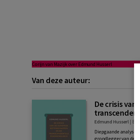
Corijn van Mazijk over Edmund Husserl
Van deze auteur:
De crisis va
transcenden
Edmund Husserl
|
Bo
Diepgaande analyse va
grondlegger van de f