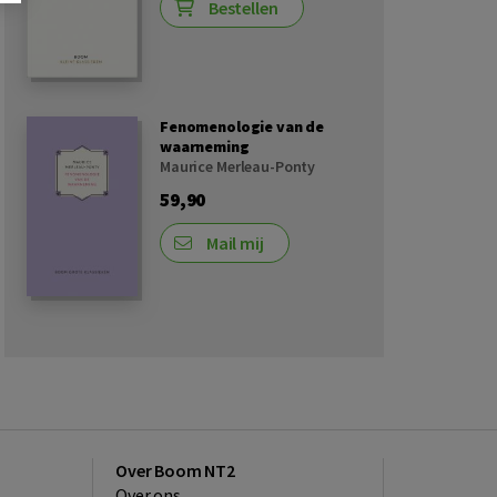
Bestellen
Fenomenologie van de
waarneming
Maurice Merleau-Ponty
59,90
Mail mij
Over Boom NT2
Over ons