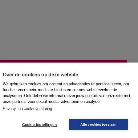
Over de cookies op deze website
We gebruiken cookies om content en advertenties te personaliseren, om
functies voor social media te bieden en om ons websiteverkeer te
analyseren. Ook delen we informatie over jouw gebruik van onze site met
n de Europese wetenschappen en de
onze partners voor social media, adverteren en analyse.
tale fenomenologie
Privacy- en cookieverklaring
om
Cookie-instellingen
Alle cookies toestaan
n de zingevingscrisis van de westerse wereld, door de
enomenologie. Verhelderend en onverminderd actueel.De