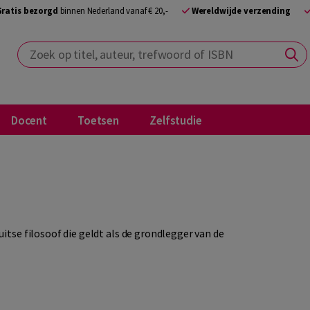
Gratis bezorgd
binnen Nederland vanaf € 20,-
Wereldwijde verzending
Zoek op titel, auteur, trefwoord of ISBN
Docent
Toetsen
Zelfstudie
tse filosoof die geldt als de grondlegger van de