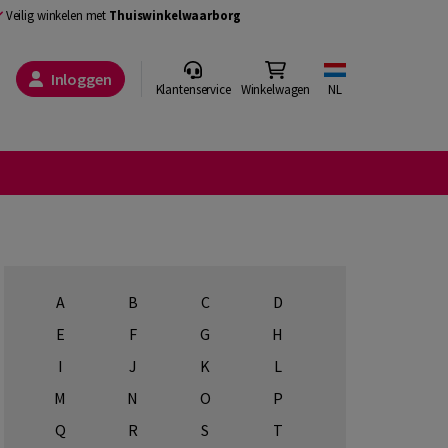
Veilig winkelen met
Thuiswinkelwaarborg
Inloggen
Klantenservice
Winkelwagen
NL
A
B
C
D
E
F
G
H
I
J
K
L
M
N
O
P
Q
R
S
T