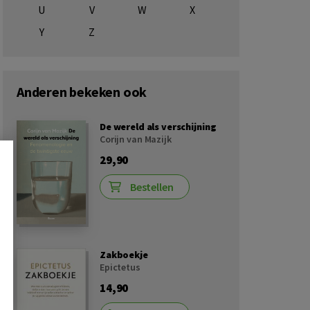
U
V
W
X
Y
Z
Anderen bekeken ook
De wereld als verschijning
Corijn van Mazijk
29,90
Bestellen
Zakboekje
Epictetus
14,90