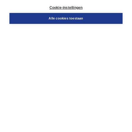
Klantenservice
Cookie-instellingen
Support
Bestellen
Alle cookies toestaan
​Retourneren
Docentenservice
Contact
Over Boom NT2
Over ons
Partners
Advies op maat
Gratis verzending in NL vanaf € 20,-.
Veilig winkelen met Thuiswinkelwaarborg
Algemene voorwaarden
Algemene voorwaarden zakelijk
Cookieverklaring