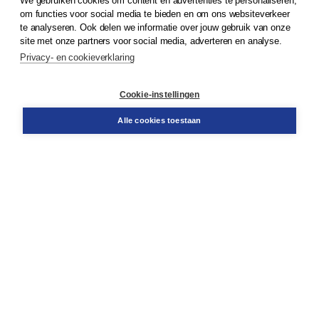
We gebruiken cookies om content en advertenties te personaliseren,
om functies voor social media te bieden en om ons websiteverkeer
© 2026
Koninklijke Boom uitgevers
te analyseren. Ook delen we informatie over jouw gebruik van onze
site met onze partners voor social media, adverteren en analyse.
Privacy- en cookieverklaring
Klantenservice
Cookie-instellingen
Support
Bestellen
Alle cookies toestaan
​Retourneren
Docentenservice
Contact
Over Boom NT2
Over ons
Partners
Advies op maat
Gratis verzending in NL vanaf € 20,-.
Veilig winkelen met Thuiswinkelwaarborg