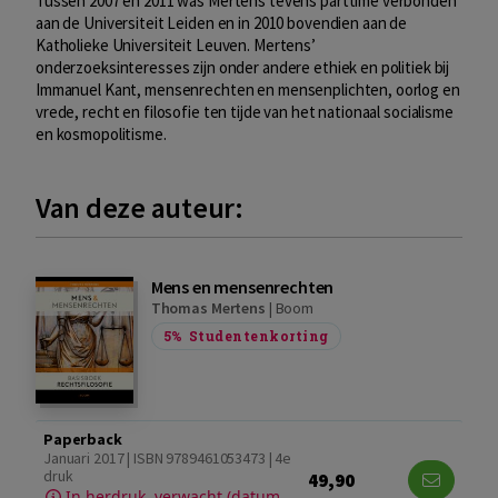
Tussen 2007 en 2011 was Mertens tevens parttime verbonden
aan de Universiteit Leiden en in 2010 bovendien aan de
Katholieke Universiteit Leuven. Mertens’
onderzoeksinteresses zijn onder andere ethiek en politiek bij
Immanuel Kant, mensenrechten en mensenplichten, oorlog en
vrede, recht en filosofie ten tijde van het nationaal socialisme
en kosmopolitisme.
Van deze auteur:
Mens en mensenrechten
Thomas Mertens
|
Boom
5%
Studentenkorting
Paperback
Januari 2017 | ISBN 9789461053473 | 4e
druk
49,90
In herdruk, verwacht (datum