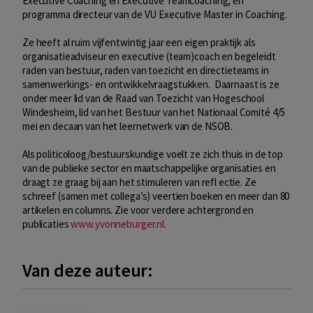
Executive Coaching en Executive Teamcoaching, en
programma directeur van de VU Executive Master in Coaching.
Ze heeft al ruim vijfentwintig jaar een eigen praktijk als
organisatieadviseur en executive (team)coach en begeleidt
raden van bestuur, raden van toezicht en directieteams in
samenwerkings- en ontwikkelvraagstukken. Daarnaast is ze
onder meer lid van de Raad van Toezicht van Hogeschool
Windesheim, lid van het Bestuur van het Nationaal Comité 4/5
mei en decaan van het leernetwerk van de NSOB.
Als politicoloog/bestuurskundige voelt ze zich thuis in de top
van de publieke sector en maatschappelijke organisaties en
draagt ze graag bij aan het stimuleren van refl ectie. Ze
schreef (samen met collega’s) veertien boeken en meer dan 80
artikelen en columns. Zie voor verdere achtergrond en
publicaties
www.yvonneburger.nl.
Van deze auteur: