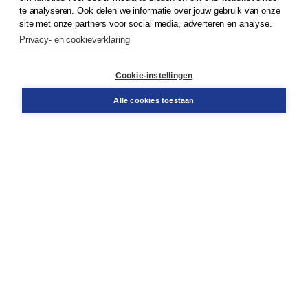
© 2026
Koninklijke Boom uitgevers
te analyseren. Ook delen we informatie over jouw gebruik van onze
site met onze partners voor social media, adverteren en analyse.
Privacy- en cookieverklaring
Klantenservice
Cookie-instellingen
Support
Bestellen
Alle cookies toestaan
​Retourneren
Docentenservice
Contact
Over Boom NT2
Over ons
Partners
Advies op maat
Gratis verzending in NL vanaf € 20,-.
Veilig winkelen met Thuiswinkelwaarborg