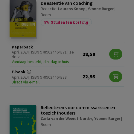
De essentie van coaching
Redactie:
Laurens Knoop
,
Yvonne Burger
|
Boom
5%
Studentenkorting
Paperback
April 2024 | ISBN 9789024464371 | 1e
28,50
druk
Vandaag besteld, dinsdag in huis
E-book
22,95
April 2024 | ISBN 9789024464388
Direct via e-mail
Reflecteren voor commissarissen en
toezichthouders
Carla van der Weerdt-Norder
,
Yvonne Burger
|
Boom