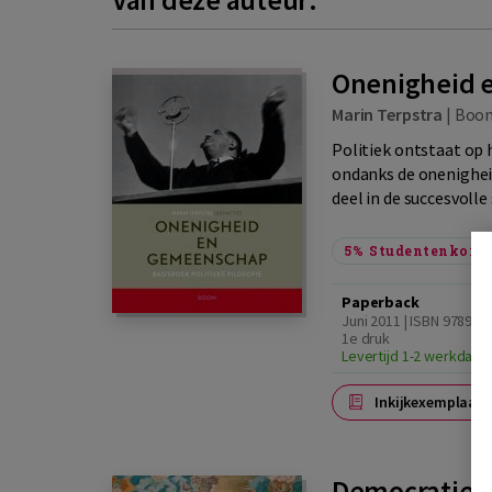
Onenigheid 
Marin Terpstra
|
Boo
Politiek ontstaat o
ondanks de onenigheid
deel in de succesvolle
5%
Studentenkorti
Paperback
Juni 2011 | ISBN 978946
1e druk
Levertijd 1-2 werkdage
Inkijkexemplaar
Democratie a