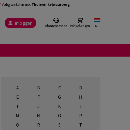
Veilig winkelen met
Thuiswinkelwaarborg
Inloggen
Klantenservice
Winkelwagen
NL
A
B
C
D
E
F
G
H
I
J
K
L
M
N
O
P
Q
R
S
T