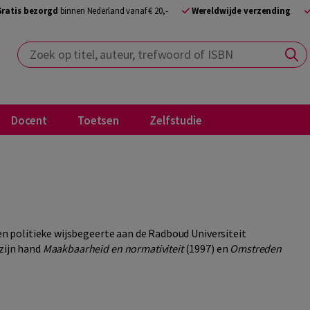
Gratis bezorgd
binnen Nederland vanaf € 20,-
Wereldwijde verzending
Zoek op titel, auteur, trefwoord of ISBN
Docent
Toetsen
Zelfstudie
 en politieke wijsbegeerte aan de Radboud Universiteit
zijn hand
Maakbaarheid en normativiteit
(1997) en
Omstreden