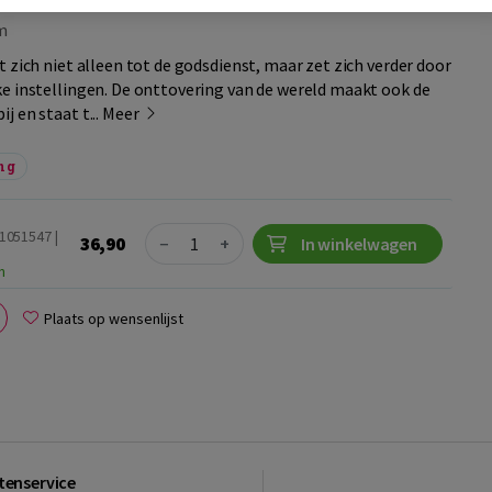
m
 zich niet alleen tot de godsdienst, maar zet zich verder door
e instellingen. De onttovering van de wereld maakt ook de
j en staat t...
Meer
ng
Quantity
61051547 |
36,90
−
+
In winkelwagen
n
Plaats op wensenlijst
tenservice