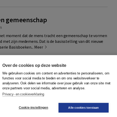
en gemeenschap
m
p het moment dat de mens tracht een gemeenschap te vormen
 met zijn medemens. Dat is de basisstelling van dit nieuwe
 serie Basisboeken...
Meer
ng
Over de cookies op deze website
We gebruiken cookies om content en advertenties te personaliseren, om
Quantity
1052605 |
49,90
−
+
In winkelwagen
functies voor social media te bieden en om ons websiteverkeer te
analyseren. Ook delen we informatie over jouw gebruik van onze site met
n
onze partners voor social media, adverteren en analyse.
Privacy- en cookieverklaring
Plaats op wensenlijst
Cookie-instellingen
Alle cookies toestaan
ls cultus