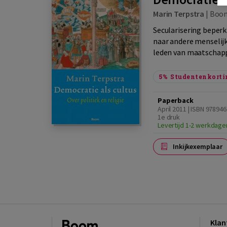
Marin Terpstra
|
Boo
Secularisering beperkt
naar andere menselijk
leden van maatschappi
5%
Studentenkorti
Paperback
April 2011 | ISBN 97894
1e druk
Levertijd 1-2 werkdage
Inkijkexemplaar
Klan