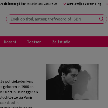
Gratis bezorgd
binnen Nederland vanaf € 20,-
Wereldwijde verzending
Zoek op titel, auteur, trefwoord of ISBN
Docent
Toetsen
Zelfstudie
ste politieke denkers
rd geboren in 1906 en
nder Martin Heidegger en
luchtte ze via Parijs
haar dood in
ar publieke leven en