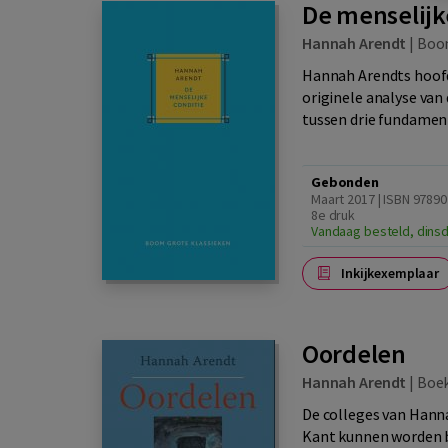
De menselijk
Hannah Arendt
|
Boo
Hannah Arendts hoofd
originele analyse van
tussen drie fundament
Gebonden
Maart 2017 | ISBN 97890
8e druk
Vandaag besteld, dinsd
Inkijkexemplaar
Oordelen
Hannah Arendt
|
Boek
De colleges van Hanna
Kant kunnen worden b