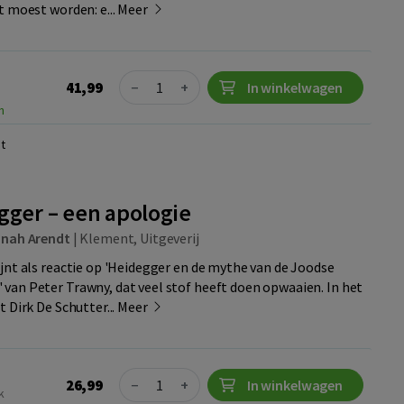
t moest worden: e...
Meer
Quantity
41,99
−
+
In winkelwagen
n
t
gger – een apologie
nah Arendt
|
Klement, Uitgeverij
jnt als reactie op 'Heidegger en de mythe van de Joodse
an Peter Trawny, dat veel stof heeft doen opwaaien. In het
 Dirk De Schutter...
Meer
Quantity
26,99
−
+
In winkelwagen
k