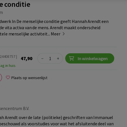
e conditie
m
werk In De menselijke conditie geeft Hannah Arendt een
 de vita activa van de mens. Arendt maakt onderscheid
ele menselijke activiteit...
Meer
Quantity
24408757 |
47,90
−
+
In winkelwagen
ag in huis
Plaats op wensenlijst
encentrum B.V.
h Arendt over de late (politieke) geschriften van Immanuel
eschouwd als voorstudies voor wat het afsluitende deel van