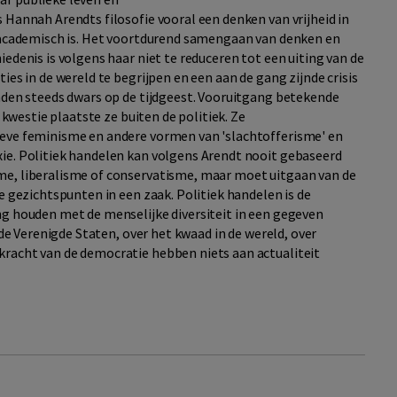
 Hannah Arendts filosofie vooral een denken van vrijheid in
g academisch is. Het voortdurend samengaan van denken en
edenis is volgens haar niet te reduceren tot een uiting van de
ies in de wereld te begrijpen en een aan de gang zijnde crisis
onden steeds dwars op de tijdgeest. Vooruitgang betekende
e kwestie plaatste ze buiten de politiek. Ze
ieve feminisme en andere vormen van 'slachtofferisme' en
ie. Politiek handelen kan volgens Arendt nooit gebaseerd
me, liberalisme of conservatisme, maar moet uitgaan van de
e gezichtspunten in een zaak. Politiek handelen is de
ng houden met de menselijke diversiteit in een gegeven
 de Verenigde Staten, over het kwaad in de wereld, over
kracht van de democratie hebben niets aan actualiteit