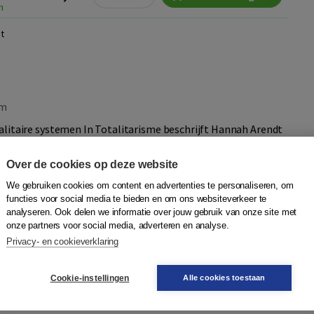
n
t
m
alitaire systemen In Totalitarisme beschrijft Hannah Arendt
iek van totalitaire systemen. Al enkele jaren na de Tweede
rde zij haarsch...
Meer
Over de cookies op deze website
We gebruiken cookies om content en advertenties te personaliseren, om
functies voor social media te bieden en om ons websiteverkeer te
analyseren. Ook delen we informatie over jouw gebruik van onze site met
Quantity
408825 |
29,90
−
+
In winkelwagen
onze partners voor social media, adverteren en analyse.
ag in huis
Privacy- en cookieverklaring
Plaats op wensenlijst
Cookie-instellingen
Alle cookies toestaan