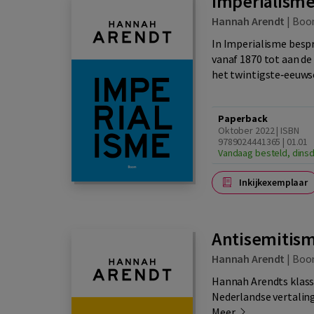
Imperialism
Hannah Arendt
|
Boo
In Imperialisme besp
vanaf 1870 tot aan d
het twintigste‑eeuwse
Paperback
Oktober 2022 | ISBN
9789024441365 | 01.01
Vandaag besteld, dinsd
Inkijkexemplaar
Antisemitis
Hannah Arendt
|
Boo
Hannah Arendts klassi
Nederlandse vertaling
Meer