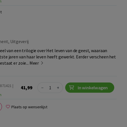
n
t
ent, Uitgeverij
eel van een trilogie over Het leven van de geest, waaraan
ste jaren van haar leven heeft gewerkt. Eerder verscheen het
staat er zoie...
Meer
Quantity
871421 |
41,99
−
+
In winkelwagen
n
Plaats op wensenlijst