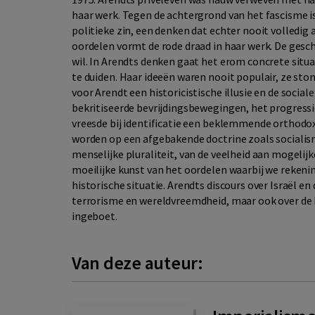
haar werk. Tegen de achtergrond van het fascisme is
politieke zin, een denken dat echter nooit volledi
oordelen vormt de rode draad in haar werk. De geschi
wil. In Arendts denken gaat het erom concrete situat
te duiden. Haar ideeën waren nooit populair, ze st
voor Arendt een historicistische illusie en de social
bekritiseerde bevrijdingsbewegingen, het progress
vreesde bij identificatie een beklemmende orthodox
worden op een afgebakende doctrine zoals socialis
menselijke pluraliteit, van de veelheid aan mogelijk
moeilijke kunst van het oordelen waarbij we rekeni
historische situatie. Arendts discours over Israël en
terrorisme en wereldvreemdheid, maar ook over de 
ingeboet.
Van deze auteur: