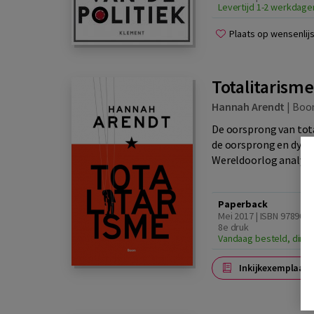
Levertijd 1-2 werkdage
Plaats op wensenlijs
Totalitarisme
Hannah Arendt
|
Boo
De oorsprong van tot
de oorsprong en dynam
Wereldoorlog analysee
Paperback
Mei 2017 | ISBN 9789024
8e druk
Vandaag besteld, dinsd
Inkijkexemplaar