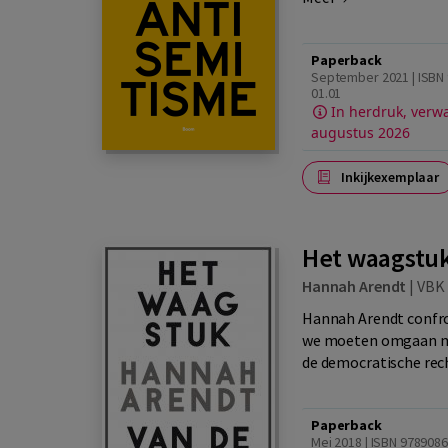
Paperback
September 2021 | ISBN
01.01
In herdruk, verw
augustus 2026
Inkijkexemplaar
Het waagstuk
Hannah Arendt
|
VBK 
Hannah Arendt confro
we moeten omgaan met
de democratische rech
Paperback
Mei 2018 | ISBN 978908