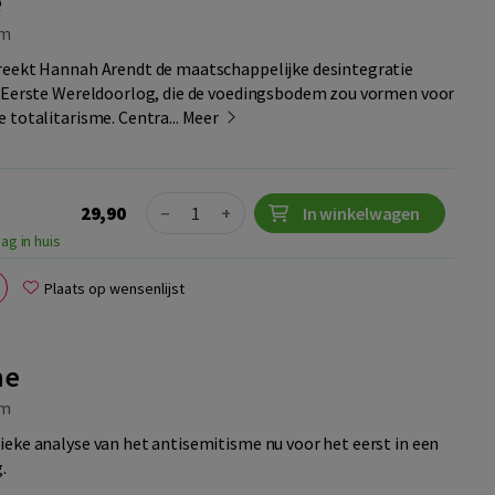
e
m
reekt Hannah Arendt de maatschappelijke desintegratie
e Eerste Wereldoorlog, die de voedingsbodem zou vormen voor
 totalitarisme. Centra...
Meer
Quantity
29,90
−
+
In winkelwagen
ag in huis
Plaats op wensenlijst
me
m
eke analyse van het antisemitisme nu voor het eerst in een
.