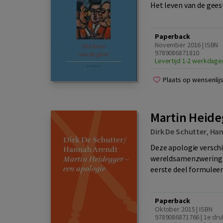
Het leven van de gees
Paperback
November 2016 | ISBN
9789086871810
Levertijd 1-2 werkdage
Plaats op wensenlijs
Martin Heide
Dirk De Schutter
,
Han
Deze apologie verschi
wereldsamenzwering' v
eerste deel formuleert
Paperback
Oktober 2015 | ISBN
9789086871766 | 1e dru