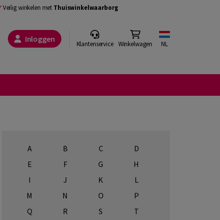
Veilig winkelen met
Thuiswinkelwaarborg
Inloggen
Klantenservice
Winkelwagen
NL
A
B
C
D
E
F
G
H
I
J
K
L
M
N
O
P
Q
R
S
T