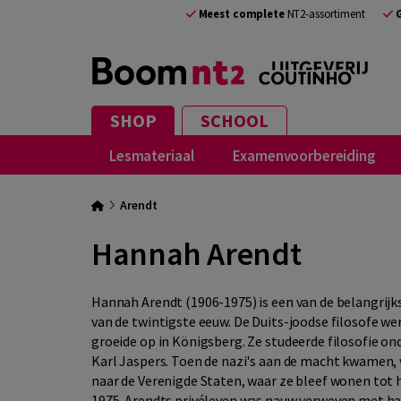
Meest complete
NT2-assortiment
SHOP
SCHOOL
Lesmateriaal
Examenvoorbereiding
Arendt
Hannah Arendt
Hannah Arendt (1906-1975) is een van de belangrijk
van de twintigste eeuw. De Duits-joodse filosofe we
groeide op in Königsberg. Ze studeerde filosofie o
Karl Jaspers. Toen de nazi's aan de macht kwamen, v
naar de Verenigde Staten, waar ze bleef wonen tot 
1975. Arendts privéleven was nauw verweven met ha