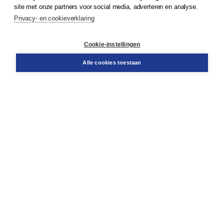
site met onze partners voor social media, adverteren en analyse.
Privacy- en cookieverklaring
Klantenservice
Cookie-instellingen
Support
Bestellen
Alle cookies toestaan
​Retourneren
Docentenservice
Contact
Over Boom NT2
Over ons
Partners
Advies op maat
Gratis verzending in NL vanaf € 20,-.
Veilig winkelen met Thuiswinkelwaarborg