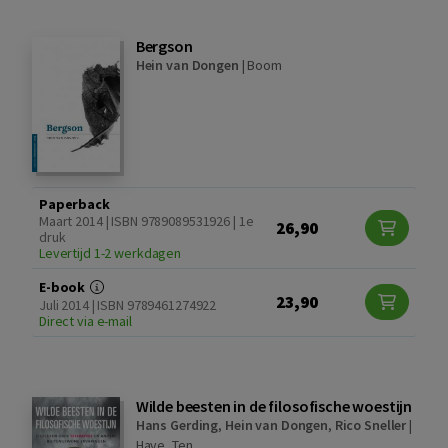
Bergson
Hein van Dongen
|
Boom
Paperback
Maart 2014 | ISBN 9789089531926 | 1e
26,90
druk
Levertijd 1-2 werkdagen
E-book
23,90
Juli 2014 | ISBN 9789461274922
Direct via e-mail
Wilde beesten in de filosofische woestijn
Hans Gerding
,
Hein van Dongen
,
Rico Sneller
|
Have, Ten