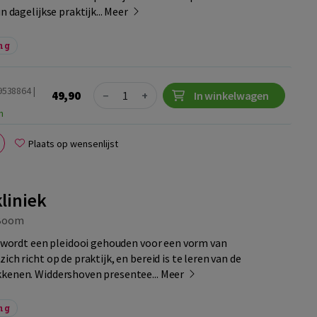
n dagelijkse praktijk...
Meer
ng
Quantity
9538864 |
49,90
−
+
In winkelwagen
n
Plaats op wensenlijst
kliniek
Boom
ek wordt een pleidooi gehouden voor een vorm van
ich richt op de praktijk, en bereid is te leren van de
kkenen. Widdershoven presentee...
Meer
ng