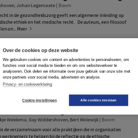
shoven
,
Johan Legemaate
|
Boom
echt in de gezondheidszorg geeft een algemene inleiding op
edische ethiek en het medische recht. De auteurs, een filosoof
len on...
Meer
ng
Over de cookies op deze website
We gebruiken cookies om content en advertenties te personaliseren, om
Quantity
49,90
−
+
In winkelwagen
functies voor social media te bieden en om ons websiteverkeer te
k
analyseren. Ook delen we informatie over jouw gebruik van onze site met
ag in huis
onze partners voor social media, adverteren en analyse.
Privacy- en cookieverklaring
Plaats op wensenlijst
Cookie-instellingen
Alle cookies toestaan
hiekondersteuning
kje Weidema
,
Guy Widdershoven
,
Bert Molewijk
|
Boom
s de verzamelnaam voor alle praktijken die in organisaties
werknemers te helpen bij de reflectie op de ethische