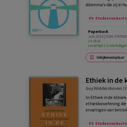
dilemma's die zij in hu
5%
Studentenkorti
Paperback
Juni 2016 | ISBN 978908
1e druk
Levertijd 1-2 werkdage
Inkijkexemplaar
Ethiek in de 
Guy Widdershoven
|
In Ethiek in de klini
ethiekbeoefening die z
ervaringen van betro
5%
Studentenkorti