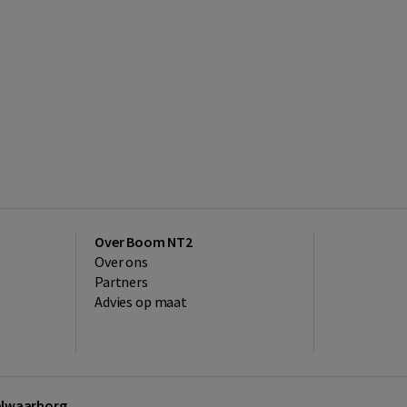
Over Boom NT2
Over ons
Partners
Advies op maat
kelwaarborg