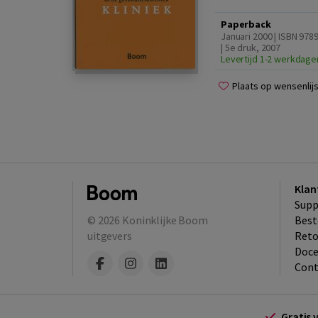
Paperback
Januari 2000 | ISBN 97
| 5e druk, 2007
Levertijd 1-2 werkdage
Plaats op wensenlijs
Klan
Supp
© 2026
Koninklijke Boom
Best
uitgevers
​Ret
Doce
Cont
Gratis 