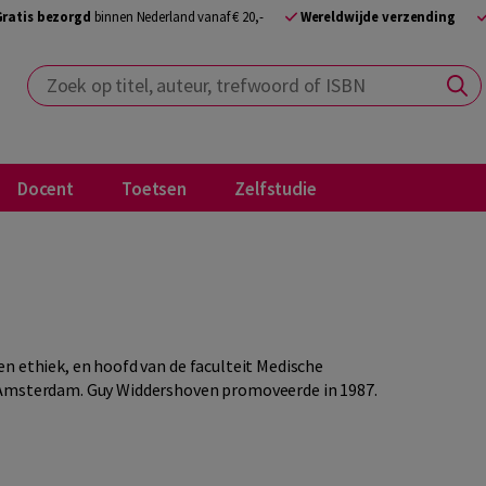
Gratis bezorgd
binnen Nederland vanaf € 20,-
Wereldwijde verzending
Zoek op titel, auteur, trefwoord of ISBN
Docent
Toetsen
Zelfstudie
n ethiek, en hoofd van de faculteit Medische
n Amsterdam. Guy Widdershoven promoveerde in 1987.