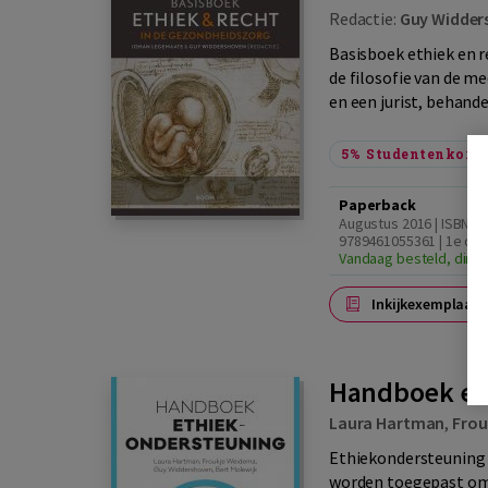
Redactie:
Guy Widder
Basisboek ethiek en r
de filosofie van de m
en een jurist, behande
5%
Studentenkorti
Paperback
Augustus 2016 | ISBN
9789461055361 | 1e dru
Vandaag besteld, dinsd
Inkijkexemplaar
Handboek et
Laura Hartman
,
Frou
Ethiekondersteuning i
worden toegepast om 