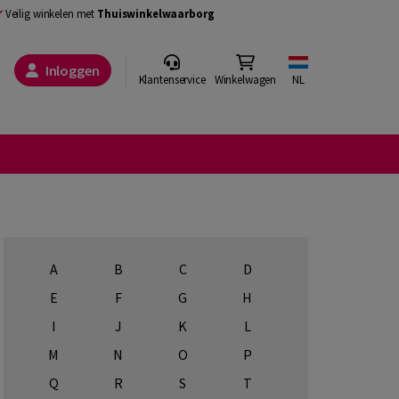
Veilig winkelen met
Thuiswinkelwaarborg
Inloggen
Klantenservice
Winkelwagen
NL
A
B
C
D
E
F
G
H
I
J
K
L
M
N
O
P
Q
R
S
T