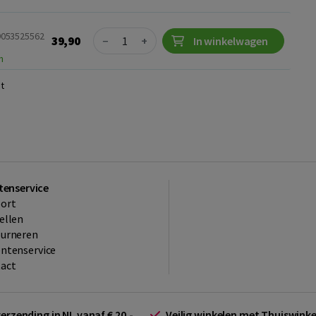
Quantity
89053525562
39,90
−
+
In winkelwagen
n
t
tenservice
ort
ellen
ourneren
ntenservice
act
verzending in NL vanaf € 20,-.
Veilig winkelen met Thuiswin