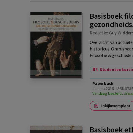
Basisboek fil
gezondheids
Redactie:
Guy Widder
Overzicht van actuele
historicus. Onmisbaa
Filosofie & geschieden
5%
Studentenkorti
Paperback
Januari 2019 | ISBN 97
Vandaag besteld, dinsd
Inkijkexemplaar
Basisboek et