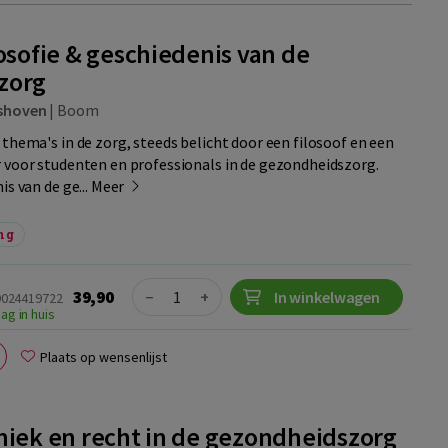
osofie & geschiedenis van de
zorg
shoven
|
Boom
 thema's in de zorg, steeds belicht door een filosoof en een
r voor studenten en professionals in de gezondheidszorg.
is van de ge...
Meer
ng
Quantity
39,90
−
+
In winkelwagen
89024419722
ag in huis
Plaats op wensenlijst
hiek en recht in de gezondheidszorg