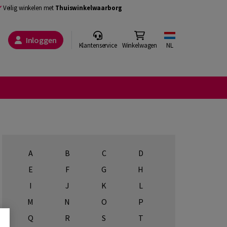
Veilig winkelen met
Thuiswinkelwaarborg
Inloggen
Klantenservice
Winkelwagen
NL
A
B
C
D
E
F
G
H
I
J
K
L
M
N
O
P
Q
R
S
T