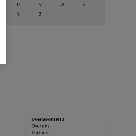
U
V
W
X
Y
Z
Over Boom NT2
Over ons
Partners