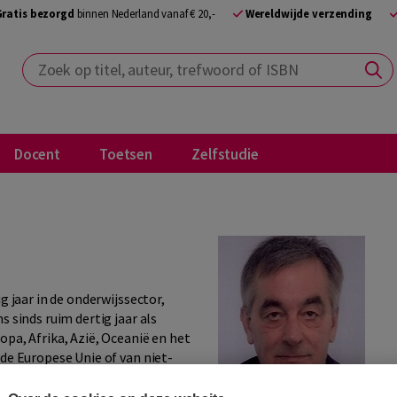
Gratis bezorgd
binnen Nederland vanaf € 20,-
Wereldwijde verzending
Zoek op titel, auteur, trefwoord of ISBN
Docent
Toetsen
Zelfstudie
g jaar in de onderwijssector,
s sinds ruim dertig jaar als
opa, Afrika, Azië, Oceanië en het
 de Europese Unie of van niet-
j vooral op het versterken van
endergelijkheid, met name in de