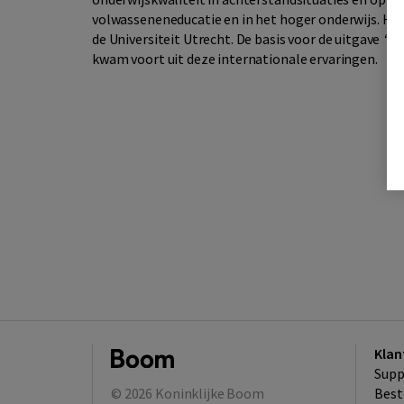
volwasseneneducatie en in het hoger onderwijs. Hij
de Universiteit Utrecht. De basis voor de uitgave
“So
kwam voort uit deze internationale ervaringen.
Klan
Supp
© 2026
Koninklijke Boom
Best