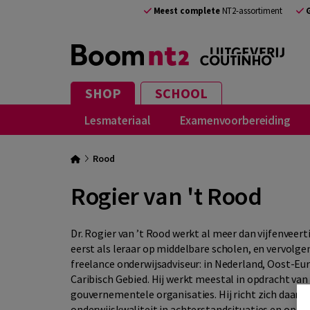
Meest complete
NT2-assortiment
SHOP
SCHOOL
Lesmateriaal
Examenvoorbereiding
Rood
Rogier van 't Rood
Dr. Rogier van ’t Rood werkt al meer dan vijfenveerti
eerst als leraar op middelbare scholen, en vervolgen
freelance onderwijsadviseur: in Nederland, Oost-Eur
Caribisch Gebied. Hij werkt meestal in opdracht van
gouvernementele organisaties. Hij richt zich daarbi
onderwijskwaliteit in achterstandsituaties en op g