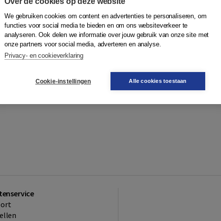
Over de cookies op deze website
 verzorgt daarnaast colleges aan
We gebruiken cookies om content en advertenties te personaliseren, om
ciaal met Taal - Inburgeren met waardevolle gesprekken”
,
functies voor social media te bieden en om ons websiteverkeer te
analyseren. Ook delen we informatie over jouw gebruik van onze site met
onze partners voor social media, adverteren en analyse.
Privacy- en cookieverklaring
Cookie-instellingen
Alle cookies toestaan
tenservice
ort
ellen