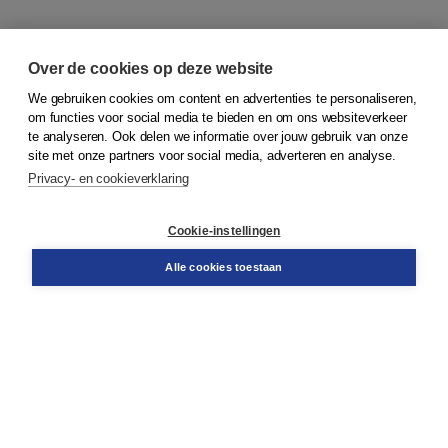
Over de cookies op deze website
We gebruiken cookies om content en advertenties te personaliseren,
om functies voor social media te bieden en om ons websiteverkeer
© 2026
Koninklijke Boom uitgevers
te analyseren. Ook delen we informatie over jouw gebruik van onze
site met onze partners voor social media, adverteren en analyse.
Privacy- en cookieverklaring
Klantenservice
Cookie-instellingen
Support
Bestellen
Alle cookies toestaan
​Retourneren
Docentenservice
Contact
Over Boom NT2
Over ons
Partners
Advies op maat