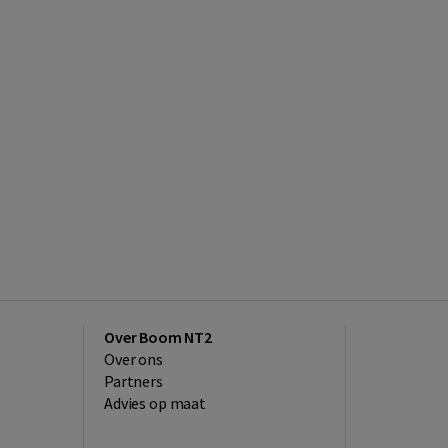
Over Boom NT2
Over ons
Partners
Advies op maat