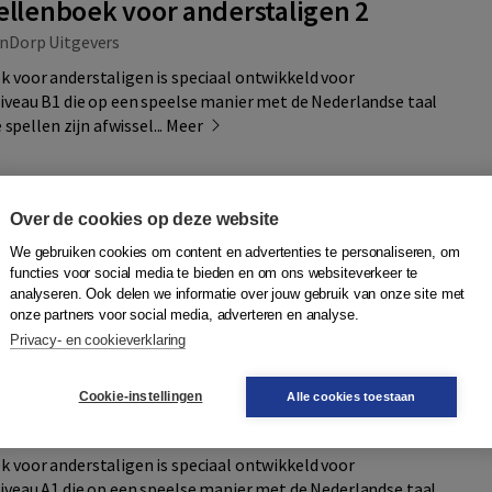
ellenboek voor anderstaligen 2
nDorp Uitgevers
 voor anderstaligen is speciaal ontwikkeld voor
iveau B1 die op een speelse manier met de Nederlandse taal
spellen zijn afwissel...
Meer
Over de cookies op deze website
Quantity
19,95
We gebruiken cookies om content en advertenties te personaliseren, om
−
+
In winkelwagen
61852533
n
functies voor social media te bieden en om ons websiteverkeer te
analyseren. Ook delen we informatie over jouw gebruik van onze site met
t
onze partners voor social media, adverteren en analyse.
Privacy- en cookieverklaring
ellenboek voor Anderstaligen 1
Cookie-instellingen
Alle cookies toestaan
nDorp Uitgevers
 voor anderstaligen is speciaal ontwikkeld voor
iveau A1 die op een speelse manier met de Nederlandse taal