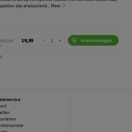
spellen zijn afwisselend ...
Meer
Quantity
19,95
−
+
In winkelwagen
61852281
n
t
tenservice
ort
ellen
ourneren
ntenservice
act