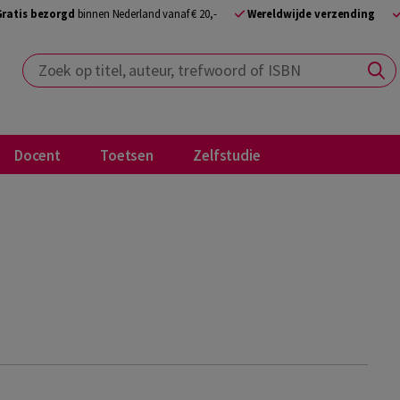
Gratis bezorgd
binnen Nederland vanaf € 20,-
Wereldwijde verzending
Zoek op titel, auteur, trefwoord of ISBN
Docent
Toetsen
Zelfstudie