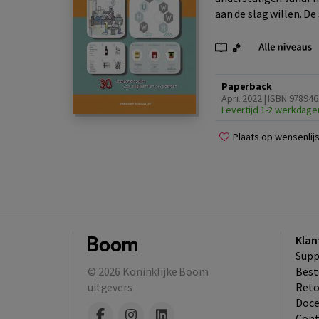
aan de slag willen. De 
Paperback
April 2022 | ISBN 97894
Levertijd 1-2 werkdage
Plaats op wensenlijs
Klan
Supp
© 2026
Koninklijke Boom
Best
uitgevers
​Ret
Doce
Cont