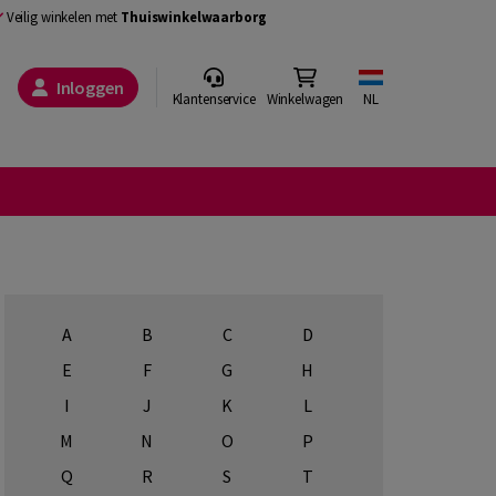
Veilig winkelen met
Thuiswinkelwaarborg
Inloggen
Klantenservice
Winkelwagen
NL
A
B
C
D
E
F
G
H
I
J
K
L
M
N
O
P
Q
R
S
T