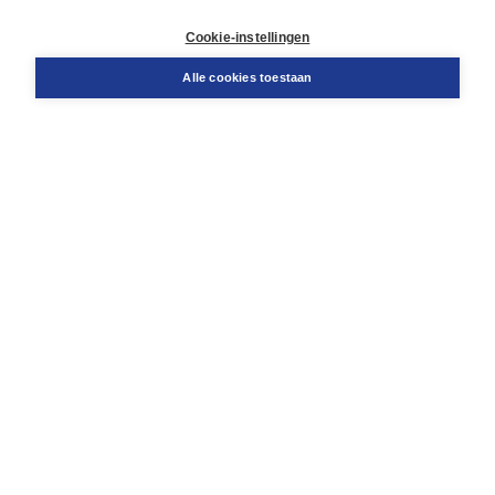
Klantenservice
Cookie-instellingen
Support
Bestellen
Alle cookies toestaan
​Retourneren
Docentenservice
Contact
Over Boom NT2
Over ons
Partners
Advies op maat
Gratis verzending in NL vanaf € 20,-.
Veilig winkelen met Thuiswinkelwaarborg
Algemene voorwaarden
Algemene voorwaarden zakelijk