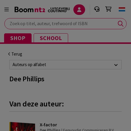
Zoek op titel, auteur, trefwoord of ISBN
SHOP
SCHOOL
Terug
Auteurs op alfabet
Dee Phillips
Van deze auteur:
X-factor
Dee Phillips
|
Eenvoudig Communiceren B.V.