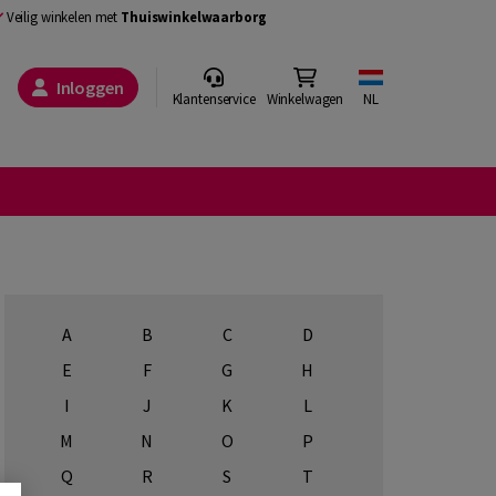
Veilig winkelen met
Thuiswinkelwaarborg
Inloggen
Klantenservice
Winkelwagen
NL
A
B
C
D
E
F
G
H
I
J
K
L
M
N
O
P
Q
R
S
T