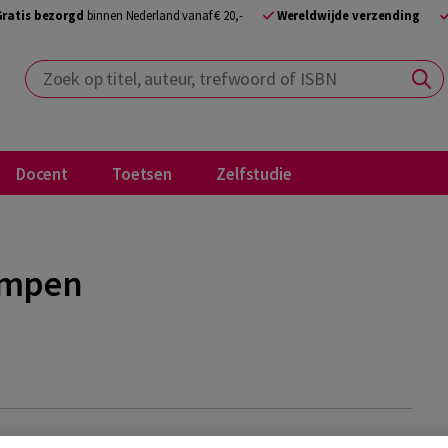
Gratis bezorgd
binnen Nederland vanaf € 20,-
Wereldwijde verzending
Zoek op titel, auteur, trefwoord of ISBN
Docent
Toetsen
Zelfstudie
empen