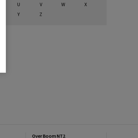
U
V
W
X
Y
Z
Over Boom NT2