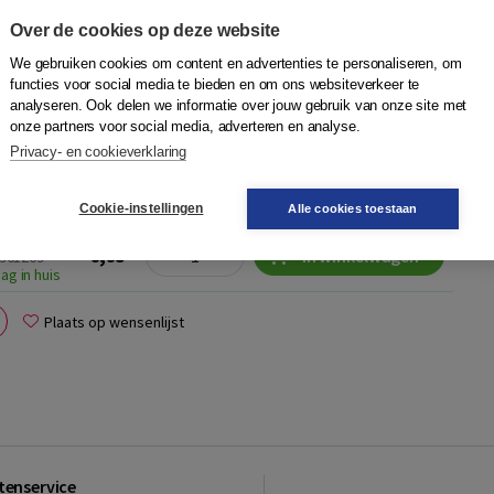
Over de cookies op deze website
Kempen
|
Eenvoudig Communiceren B.V.
We gebruiken cookies om content en advertenties te personaliseren, om
 van de reeks Boeken boeien. Elk deel bevat ca. 80 woorden
functies voor social media te bieden en om ons websiteverkeer te
n moeten beheersen om hun vmbo succesvol te doorlopen.
analyseren. Ook delen we informatie over jouw gebruik van onze site met
eel geschikt om te l...
Meer
onze partners voor social media, adverteren en analyse.
Privacy- en cookieverklaring
Cookie-instellingen
Alle cookies toestaan
Quantity
9,95
−
+
In winkelwagen
6961269
ag in huis
Plaats op wensenlijst
tenservice