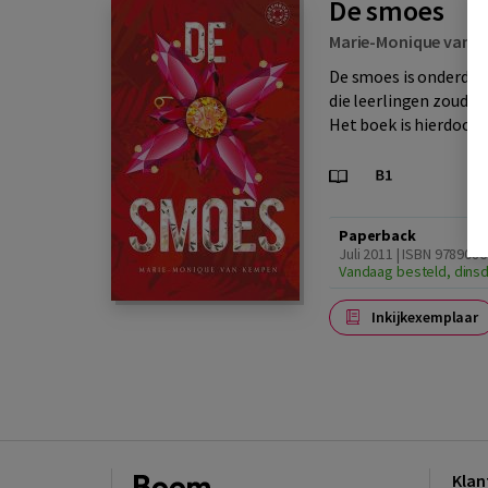
De smoes
Marie-Monique van 
De smoes is onderdeel
die leerlingen zoude
Het boek is hierdoor h
Paperback
Juli 2011 | ISBN 978908
Vandaag besteld, dinsd
Inkijkexemplaar
Klan