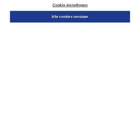
Cookie-instellingen
Support
Bestellen
Alle cookies toestaan
​Retourneren
Docentenservice
Contact
Over Boom NT2
Over ons
Partners
Advies op maat
Gratis verzending in NL vanaf € 20,-.
Veilig winkelen met Thuiswinkelwaarborg
Algemene voorwaarden
Algemene voorwaarden zakelijk
Cookieverklaring