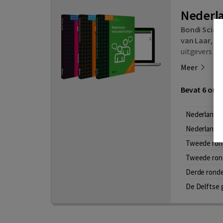
Nederla
Bondi Sciar
van Laar
,
Je
uitgevers A
Meer
Bevat 6 onde
Nederlands 
Nederlands 
Tweede ron
Tweede ron
Derde rond
De Delftse 