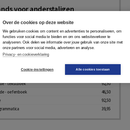
nds voor anderstaligen
one
,
Piet Meijer
,
Conny Wesdijk
,
Sonja van Boxtel
,
Astrid
Over de cookies op deze website
anet Annema
,
Gabriël Hoezen
,
Liesbeth Schenk
|
Boom
msterdam
We gebruiken cookies om content en advertenties te personaliseren, om
functies voor social media te bieden en om ons websiteverkeer te
analyseren. Ook delen we informatie over jouw gebruik van onze site met
onze partners voor social media, adverteren en analyse.
rdelen, prijs vanaf 39,95
Bekijk nu
Privacy- en cookieverklaring
voor anderstaligen - tekstboek
87,50
Cookie-instellingen
Alle cookies toestaan
voor anderstaligen - oefenboek
46,95
de - tekstboek
92,50
de - oefenboek
46,50
e
92,50
grammatica
39,95