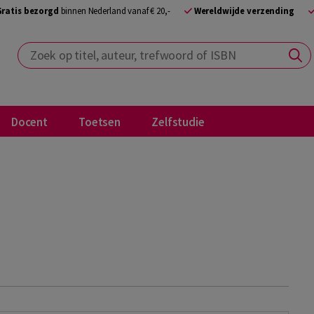
Gratis bezorgd
binnen Nederland vanaf € 20,-
Wereldwijde verzending
Zoek op titel, auteur, trefwoord of ISBN
Docent
Toetsen
Zelfstudie