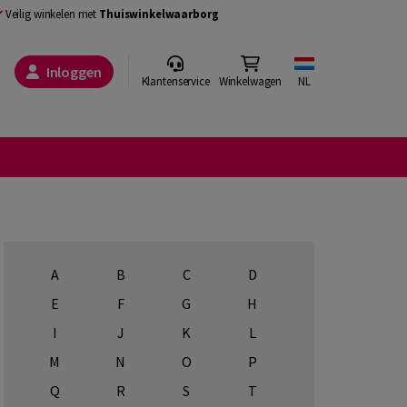
Veilig winkelen met
Thuiswinkelwaarborg
Inloggen
Klantenservice
Winkelwagen
NL
A
B
C
D
E
F
G
H
I
J
K
L
M
N
O
P
Q
R
S
T