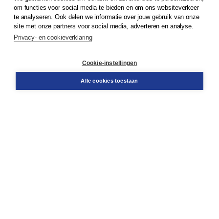
om functies voor social media te bieden en om ons websiteverkeer
© 2026
Koninklijke Boom uitgevers
te analyseren. Ook delen we informatie over jouw gebruik van onze
site met onze partners voor social media, adverteren en analyse.
Privacy- en cookieverklaring
Klantenservice
Cookie-instellingen
Support
Bestellen
Alle cookies toestaan
​Retourneren
Docentenservice
Contact
Over Boom NT2
Over ons
Partners
Advies op maat
Gratis verzending in NL vanaf € 20,-.
Veilig winkelen met Thuiswinkelwaarborg