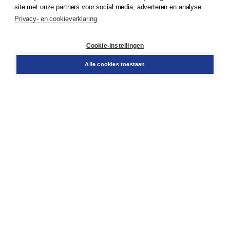
site met onze partners voor social media, adverteren en analyse.
Privacy- en cookieverklaring
Klantenservice
Cookie-instellingen
Support
Bestellen
Alle cookies toestaan
​Retourneren
Docentenservice
Contact
Over Boom NT2
Over ons
Partners
Advies op maat
Gratis verzending in NL vanaf € 20,-.
Veilig winkelen met Thuiswinkelwaarborg