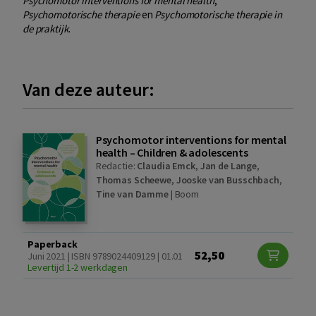
Psychomotor interventions for mental health
,
Psychomotorische therapie
en
Psychomotorische therapie in
de praktijk
.
Van deze auteur:
Psychomotor interventions for mental
health – Children & adolescents
Redactie:
Claudia Emck
,
Jan de Lange
,
Thomas Scheewe
,
Jooske van Busschbach
,
Tine van Damme
|
Boom
Paperback
52,50
Juni 2021 | ISBN 9789024409129 | 01.01
Levertijd 1-2 werkdagen