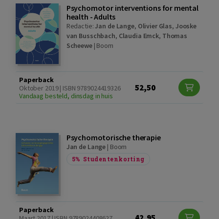
Psychomotor interventions for mental
health - Adults
Redactie:
Jan de Lange
,
Olivier Glas
,
Jooske
van Busschbach
,
Claudia Emck
,
Thomas
Scheewe
|
Boom
Paperback
52,50
Oktober 2019 | ISBN 9789024419326
Vandaag besteld, dinsdag in huis
Psychomotorische therapie
Jan de Lange
|
Boom
5%
Studentenkorting
Paperback
42,95
Maart 2017 | ISBN 9789024408627