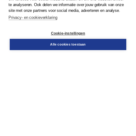
© 2026
Koninklijke Boom uitgevers
te analyseren. Ook delen we informatie over jouw gebruik van onze
site met onze partners voor social media, adverteren en analyse.
Privacy- en cookieverklaring
Klantenservice
Cookie-instellingen
Support
Bestellen
Alle cookies toestaan
​Retourneren
Docentenservice
Contact
Over Boom NT2
Over ons
Partners
Advies op maat
Gratis verzending in NL vanaf € 20,-.
Veilig winkelen met Thuiswinkelwaarborg