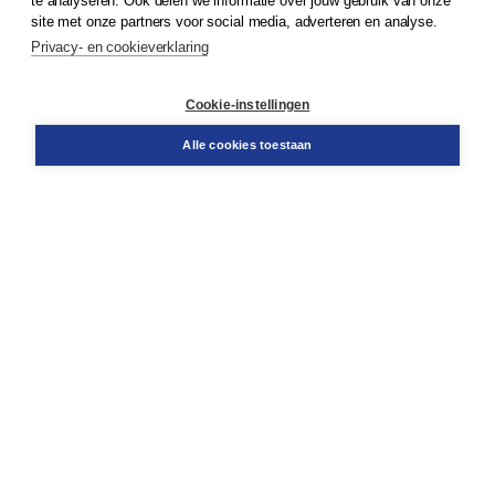
te analyseren. Ook delen we informatie over jouw gebruik van onze
site met onze partners voor social media, adverteren en analyse.
Privacy- en cookieverklaring
Klantenservice
Cookie-instellingen
Support
Bestellen
Alle cookies toestaan
​Retourneren
Docentenservice
Contact
Over Boom NT2
Over ons
Partners
Advies op maat
Gratis verzending in NL vanaf € 20,-.
Veilig winkelen met Thuiswinkelwaarborg