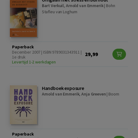
Bart Verkuil
,
Arnold van Emmerik
|
Bohn
Stafleu van Loghum
Paperback
December 2007 | ISBN 9789031343911 |
29,99
1e druk
Levertijd 1-2 werkdagen
Handboek exposure
Arnold van Emmerik
,
Anja Greeven
|
Boom
Paperback