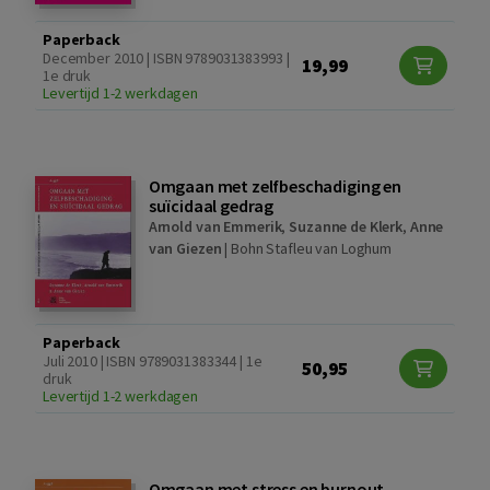
Paperback
December 2010 | ISBN 9789031383993 |
19,99
1e druk
Levertijd 1-2 werkdagen
Omgaan met zelfbeschadiging en
suïcidaal gedrag
Arnold van Emmerik
,
Suzanne de Klerk
,
Anne
van Giezen
|
Bohn Stafleu van Loghum
Paperback
Juli 2010 | ISBN 9789031383344 | 1e
50,95
druk
Levertijd 1-2 werkdagen
Omgaan met stress en burnout