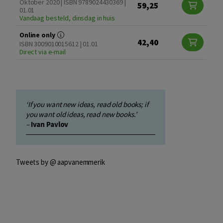
Oktober 2020 | ISBN 9789024430369 |
59,25
01.01
Vandaag besteld, dinsdag in huis
Online only
42,40
ISBN 3009010015612 | 01.01
Direct via e-mail
‘If you want new ideas, read old books; if
you want old ideas, read new books.’
–
Ivan Pavlov
Tweets by @ aapvanemmerik