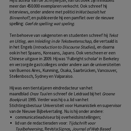
Hij is auteur van de
Schrijfwijzer
; van dit boek zijn inmiddels
meer dan 450.000 exemplaren verkocht. Ook schreef hij
interviews, onder andere met politici in
Wat bezielt het
Binnenhof?
, en publiceerde hij een pamflet over de nieuwe
spelling:
Geef de spelling wat speling
.
Ten behoeve van vakgenoten en studenten schreef hij
Tekst
en Uitleg, een Inleiding in de Tekstwetenschap
, die vertaald is
in het Engels (
Introduction to Discourse Studies
), en daarna
ook in het Spaans, Koreaans, Japans. Ook verscheen er een
Chinese uitgave in 2009. Hij was 'Fulbright scholar' in Berkeley
en verzorgde gastcolleges onder andere aan de universiteiten
van Buenos Aires, Kunming, Osaka, Saarbrücken, Vancouver,
Stellenbosch, Sydney en Valparaiso.
Hij was een tiental jaren eindredacteur van het
maandblad
Onze Taal
en schreef de Leidraad bij het
Groene
Boekje
uit 1995. Verder was hij o.a. lid van het
Stichtingsbestuur Universiteit voor Humanistiek en supervisor
van de Nieuwe Bijbelvertaling. Nu is hij onder andere:
communicatieadviseur bij overheidsinstellingen;
lid van de redactieraden voor:
Tijdschrift voor
Taalbeheersing
, Revista
Signos
,
Journal of Web Based