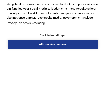
We gebruiken cookies om content en advertenties te personaliseren,
om functies voor social media te bieden en om ons websiteverkeer
© 2026
Koninklijke Boom uitgevers
te analyseren. Ook delen we informatie over jouw gebruik van onze
site met onze partners voor social media, adverteren en analyse.
Privacy- en cookieverklaring
Klantenservice
Cookie-instellingen
Support
Bestellen
Alle cookies toestaan
​Retourneren
Docentenservice
Contact
Over Boom NT2
Over ons
Partners
Advies op maat
Gratis verzending in NL vanaf € 20,-.