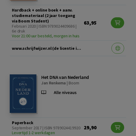
Hardback + online boek + aanv.
studiemateriaal (2 jaar toegang
via Boom Student)
63,95
Februari 2020 | ISBN 9789024409686 |
6e druk
Voor 21:00 uur besteld, morgen in huis
www.schrijfwijzer.nl (de licentie is 2 jaar geldig)
Het DNA van Nederland
Jan Renkema
|
Boom
Paperback
29,90
September 2017 | ISBN 9789024419920
Levertijd 1-2 werkdagen