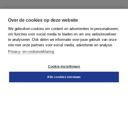
Over de cookies op deze website
We gebruiken cookies om content en advertenties te personaliseren,
om functies voor social media te bieden en om ons websiteverkeer
© 2026
Koninklijke Boom uitgevers
te analyseren. Ook delen we informatie over jouw gebruik van onze
site met onze partners voor social media, adverteren en analyse.
Privacy- en cookieverklaring
Klantenservice
Cookie-instellingen
Support
Bestellen
Alle cookies toestaan
​Retourneren
Docentenservice
Contact
Over Boom NT2
Over ons
Partners
Advies op maat