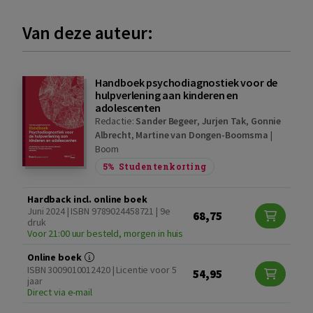
Van deze auteur:
Handboek psychodiagnostiek voor de
hulpverlening aan kinderen en
adolescenten
Redactie:
Sander Begeer
,
Jurjen Tak
,
Gonnie
Albrecht
,
Martine van Dongen-Boomsma
|
Boom
5%
Studentenkorting
Hardback incl. online boek
Juni 2024 | ISBN 9789024458721 | 9e
68,75
druk
Voor 21:00 uur besteld, morgen in huis
Online boek
ISBN 3009010012420 | Licentie voor 5
54,95
jaar
Direct via e-mail