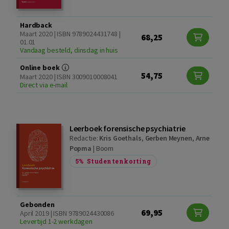
Hardback
Maart 2020 | ISBN 9789024431748 |
68,25
01.01
Vandaag besteld, dinsdag in huis
Online boek
54,75
Maart 2020 | ISBN 3009010008041
Direct via e-mail
Leerboek forensische psychiatrie
Redactie:
Kris Goethals
,
Gerben Meynen
,
Arne
Popma
|
Boom
5%
Studentenkorting
Gebonden
69,95
April 2019 | ISBN 9789024430086
Levertijd 1-2 werkdagen