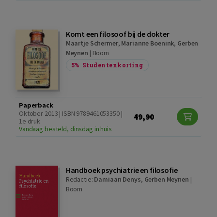
Komt een filosoof bij de dokter
Maartje Schermer
,
Marianne Boenink
,
Gerben
Meynen
|
Boom
5%
Studentenkorting
Paperback
Oktober 2013 | ISBN 9789461053350 |
49,90
1e druk
Vandaag besteld, dinsdag in huis
Handboek psychiatrie en filosofie
Redactie:
Damiaan Denys
,
Gerben Meynen
|
Boom