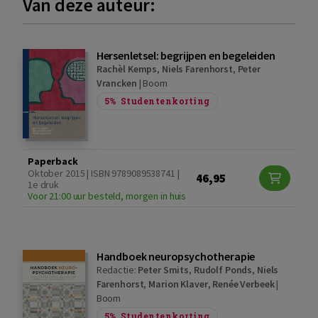
Van deze auteur:
Hersenletsel: begrijpen en begeleiden
Rachèl Kemps
,
Niels Farenhorst
,
Peter
Vrancken
|
Boom
5%
Studentenkorting
Paperback
Oktober 2015 | ISBN 9789089538741 |
46,95
1e druk
Voor 21:00 uur besteld, morgen in huis
Handboek neuropsychotherapie
Redactie:
Peter Smits
,
Rudolf Ponds
,
Niels
Farenhorst
,
Marion Klaver
,
Renée Verbeek
|
Boom
5%
Studentenkorting