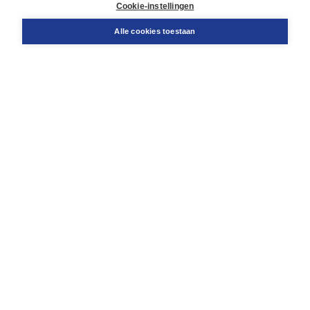
Cookie-instellingen
Support
Bestellen
Alle cookies toestaan
​Retourneren
Docentenservice
Contact
Over Boom NT2
Over ons
Partners
Advies op maat
Gratis verzending in NL vanaf € 20,-.
Veilig winkelen met Thuiswinkelwaarborg
Algemene voorwaarden
Algemene voorwaarden zakelijk
Cookieverklaring
Disclaimer