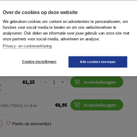
an cliënten met een verstandelijke beperking speelt
ing tegenwoordig een centrale rol. Dat vraagt om kennis van
Over de cookies op deze website
werkveld. Dit handboek biedt een actueel overzicht van de
We gebruiken cookies om content en advertenties te personaliseren, om
venheden en discussies op het gebied van emotionele
functies voor social media te bieden en om ons websiteverkeer te
tandelijke beperking, zowel in wetenschappelijk onderzoek
analyseren. Ook delen we informatie over jouw gebruik van onze site met
aktijk.
onze partners voor social media, adverteren en analyse.
Privacy- en cookieverklaring
ng
Cookie-instellingen
Alle cookies toestaan
Quantity
61,25
−
+
In winkelwagen
k
n
48,95
In winkelwagen
89461279064 | 1e druk
Plaats op wensenlijst