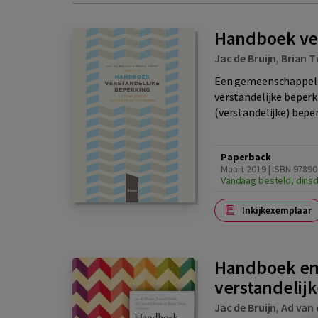
Handboek ver
Jac de Bruijn
,
Brian T
Een gemeenschappeli
verstandelijke beper
(verstandelijke) bepe
Paperback
Maart 2019 | ISBN 9789
Vandaag besteld, dinsd
Inkijkexemplaar
Handboek em
verstandelij
Jac de Bruijn
,
Ad van 