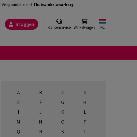
Veilig winkelen met
Thuiswinkelwaarborg
Inloggen
Klantenservice
Winkelwagen
NL
A
B
C
D
E
F
G
H
I
J
K
L
M
N
O
P
Q
R
S
T