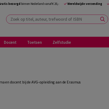
Gratis bezorgd
binnen Nederland vanaf € 20,-
Wereldwijde verzending
Zoek op titel, auteur, trefwoord of ISBN
Docent
Toetsen
Zelfstudie
isma en docent bij de AVG-opleiding aan de Erasmus