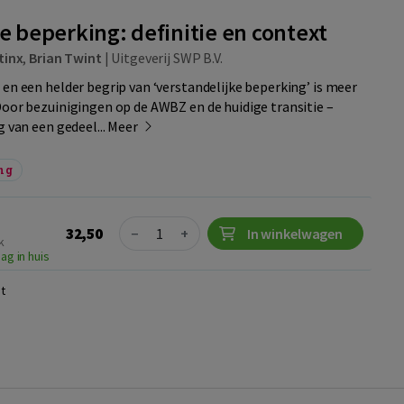
e beperking: definitie en context
tinx
,
Brian Twint
|
Uitgeverij SWP B.V.
 en een helder begrip van ‘verstandelijke beperking’ is meer
Door bezuinigingen op de AWBZ en de huidige transitie –
g van een gedeel...
Meer
ng
Quantity
32,50
−
+
In winkelwagen
k
ag in huis
t