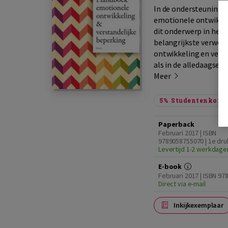
In de ondersteuning v
emotionele ontwikkel
dit onderwerp in het 
belangrijkste verwor
ontwikkeling en vers
als in de alledaagse pr
Meer
5%
Studentenkorti
Paperback
Februari 2017 | ISBN
9789058755070 | 1e dru
Levertijd 1-2 werkdage
E-book
Februari 2017 | ISBN 97
Direct via e-mail
Inkijkexemplaar