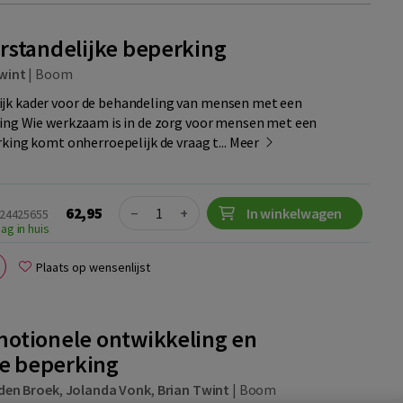
standelijke beperking
wint
|
Boom
jk kader voor de behandeling van mensen met een
king Wie werkzaam is in de zorg voor mensen met een
rking komt onherroepelijk de vraag t...
Meer
Quantity
62,95
−
+
In winkelwagen
024425655
ag in huis
Plaats op wensenlijst
otionele ontwikkeling en
ke beperking
den Broek
,
Jolanda Vonk
,
Brian Twint
|
Boom