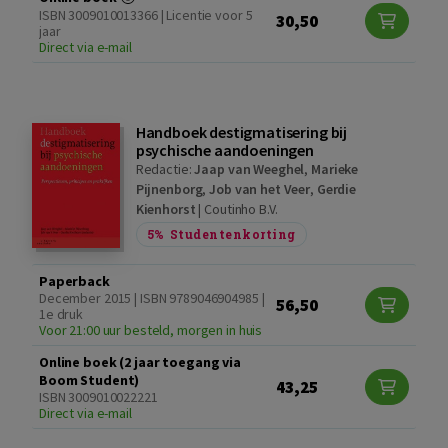
ISBN 3009010013366 | Licentie voor 5
30,50
jaar
Direct via e-mail
Handboek destigmatisering bij
psychische aandoeningen
Redactie:
Jaap van Weeghel
,
Marieke
Pijnenborg
,
Job van het Veer
,
Gerdie
Kienhorst
|
Coutinho B.V.
5%
Studentenkorting
Paperback
December 2015 | ISBN 9789046904985 |
56,50
1e druk
Voor 21:00 uur besteld, morgen in huis
Online boek (2 jaar toegang via
Boom Student)
43,25
ISBN 3009010022221
Direct via e-mail