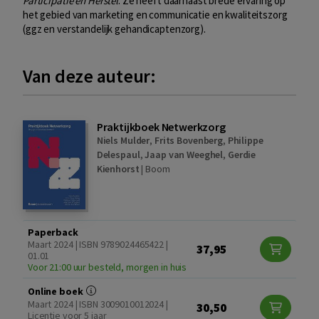
Participatie en Herstel
. Ze heeft daarnaast brede ervaring op
het gebied van marketing en communicatie en kwaliteitszorg
(ggz en verstandelijk gehandicaptenzorg).
Van deze auteur:
Praktijkboek Netwerkzorg
Niels Mulder
,
Frits Bovenberg
,
Philippe
Delespaul
,
Jaap van Weeghel
,
Gerdie
Kienhorst
|
Boom
Paperback
Maart 2024 | ISBN 9789024465422 |
37,95
01.01
Voor 21:00 uur besteld, morgen in huis
Online boek
Maart 2024 | ISBN 3009010012024 |
30,50
Licentie voor 5 jaar