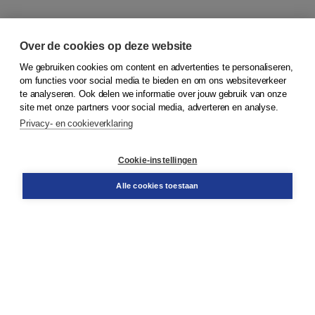
Over de cookies op deze website
We gebruiken cookies om content en advertenties te personaliseren,
om functies voor social media te bieden en om ons websiteverkeer
© 2026
Koninklijke Boom uitgevers
te analyseren. Ook delen we informatie over jouw gebruik van onze
site met onze partners voor social media, adverteren en analyse.
Privacy- en cookieverklaring
Klantenservice
Cookie-instellingen
Support
Bestellen
Alle cookies toestaan
​Retourneren
Docentenservice
Contact
Over Boom NT2
Over ons
Partners
Advies op maat