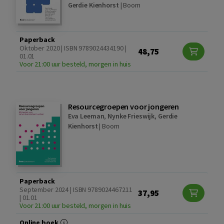
Gerdie Kienhorst
|
Boom
Paperback
Oktober 2020 | ISBN 9789024434190 |
48,75
01.01
Voor 21:00 uur besteld, morgen in huis
Resourcegroepen voor jongeren
Eva Leeman
,
Nynke Frieswijk
,
Gerdie
Kienhorst
|
Boom
Paperback
September 2024 | ISBN 9789024467211
37,95
| 01.01
Voor 21:00 uur besteld, morgen in huis
Online boek