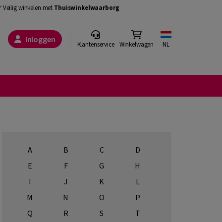
Veilig winkelen met
Thuiswinkelwaarborg
Inloggen
Klantenservice
Winkelwagen
NL
A
B
C
D
E
F
G
H
I
J
K
L
M
N
O
P
Q
R
S
T