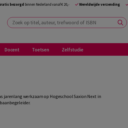
Gratis bezorgd
binnen Nederland vanaf € 20,-
Wereldwijde verzending
Zoek op titel, auteur, trefwoord of ISBN
Docent
Toetsen
Zelfstudie
was jarenlang werkzaam op Hogeschool Saxion Next in
pbaanbegeleider.