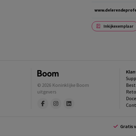
www.delerendeprofes
Inkijkexemplaar
Klan
Supp
© 2026
Koninklijke Boom
Best
uitgevers
​Ret
Doce
Cont
Gratis 