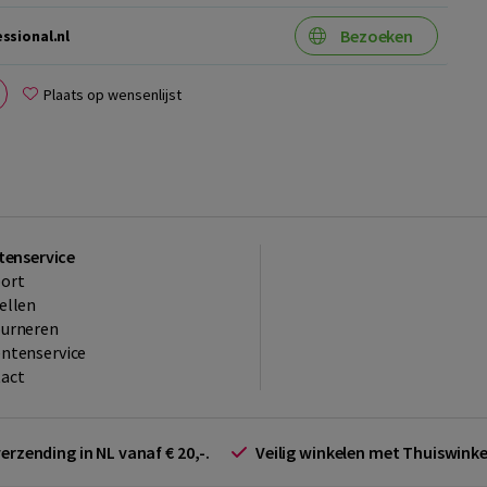
Bezoeken
sional.nl
Plaats op wensenlijst
tenservice
ort
ellen
ourneren
ntenservice
act
verzending in NL vanaf € 20,-.
Veilig winkelen met Thuiswin