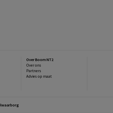
Over Boom NT2
Over ons
Partners
Advies op maat
kelwaarborg