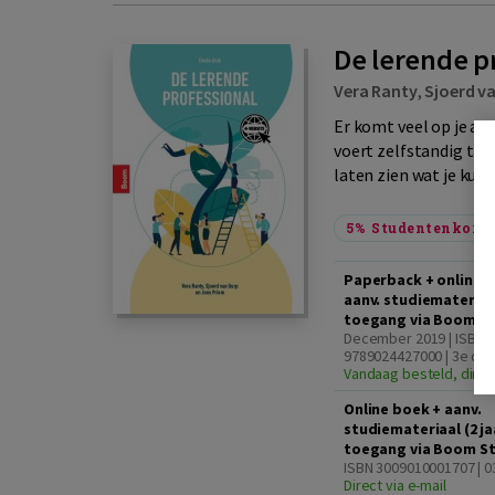
De lerende pr
Vera Ranty
,
Sjoerd v
Er komt veel op je af 
voert zelfstandig take
laten zien wat je kunt. 
5%
Studentenkorti
Paperback + online 
aanv. studiemateriaal
toegang via Boom S
December 2019 | ISBN
9789024427000 | 3e dru
Vandaag besteld, dinsd
Online boek + aanv.
studiemateriaal (2 ja
toegang via Boom S
ISBN 3009010001707 | 0
Direct via e-mail