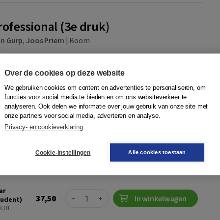
ofessional (3e druk)
an Gurp
,
Joos Priem
|
Boom
wanneer je na je studie aan de slag gaat als professional. Je
n uit, neemt beslissingen, overlegt met collega’s en je wilt
Over de cookies op deze website
Op je ...
Meer
We gebruiken cookies om content en advertenties te personaliseren, om
functies voor social media te bieden en om ons websiteverkeer te
ng
analyseren. Ook delen we informatie over jouw gebruik van onze site met
onze partners voor social media, adverteren en analyse.
boek +
Privacy- en cookieverklaring
 (2 jaar
Quantity
tudent)
46,95
−
+
In winkelwagen
Cookie-instellingen
Alle cookies toestaan
k
ag in huis
ar
Quantity
37,50
−
+
In winkelwagen
tudent)
3.01