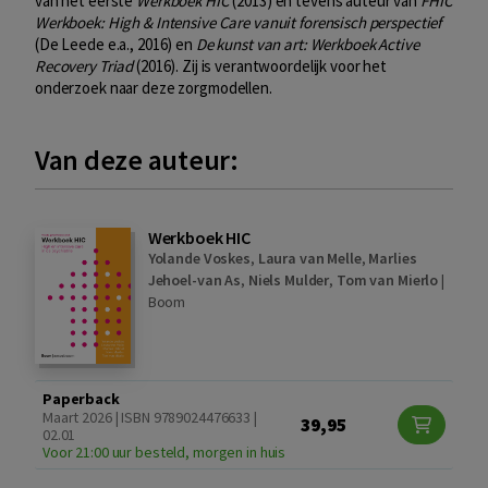
van het eerste
Werkboek HIC
(2013) en tevens auteur van
FHIC
Werkboek: High & Intensive Care vanuit forensisch perspectief
(De Leede e.a., 2016) en
De kunst van art: Werkboek Active
Recovery Triad
(2016). Zij is verantwoordelijk voor het
onderzoek naar deze zorgmodellen.
Van deze auteur:
Werkboek HIC
Yolande Voskes
,
Laura van Melle
,
Marlies
Jehoel-van As
,
Niels Mulder
,
Tom van Mierlo
|
Boom
Paperback
Maart 2026 | ISBN 9789024476633 |
39,95
02.01
Voor 21:00 uur besteld, morgen in huis