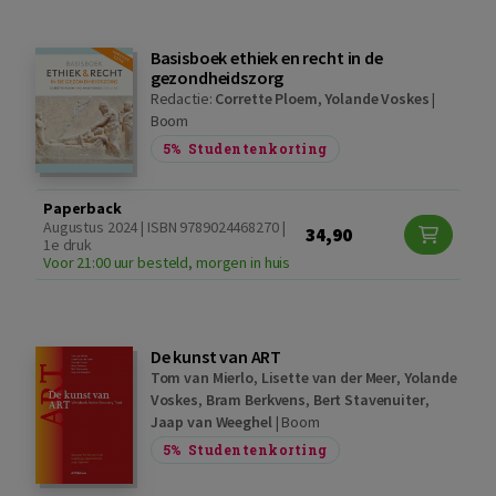
Basisboek ethiek en recht in de
gezondheidszorg
Redactie:
Corrette Ploem
,
Yolande Voskes
|
Boom
5%
Studentenkorting
Paperback
Augustus 2024 | ISBN 9789024468270 |
34,90
1e druk
Voor 21:00 uur besteld, morgen in huis
De kunst van ART
Tom van Mierlo
,
Lisette van der Meer
,
Yolande
Voskes
,
Bram Berkvens
,
Bert Stavenuiter
,
Jaap van Weeghel
|
Boom
5%
Studentenkorting